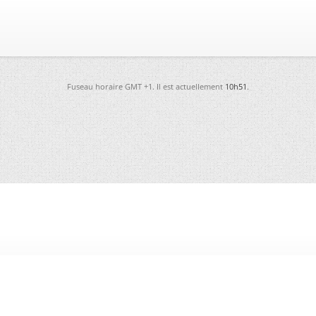
Fuseau horaire GMT +1. Il est actuellement
10h51
.
-
Futura
-
Archives
-
Conso
-