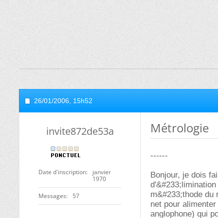
26/01/2006,
15h52
Métrologie
invite872de53a
------
Date d'inscription
janvier
Bonjour, je dois f
1970
d'&#233;limination
m&#233;thode du re
Messages
57
net pour alimenter
anglophone) qui po