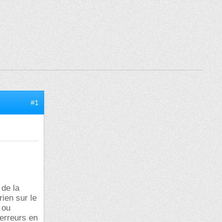
#1
 de la
ien sur le
 ou
'erreurs en