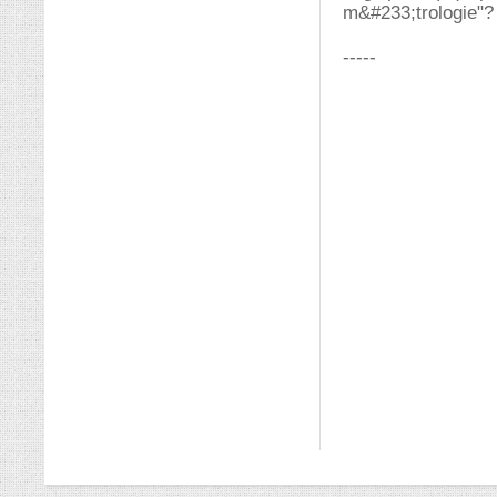
m&#233;trologie"?
-----