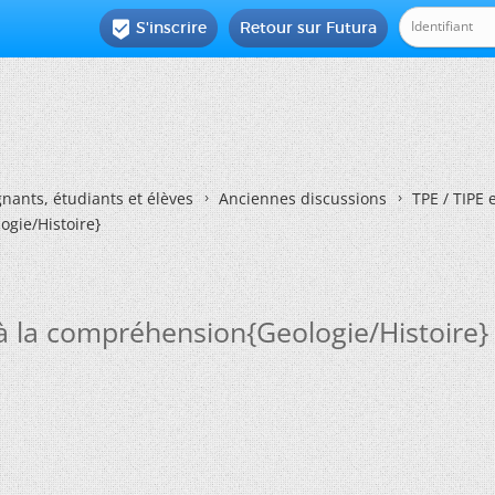
S'inscrire
Retour sur Futura

nants, étudiants et élèves
Anciennes discussions
TPE / TIPE 
ogie/Histoire}
n à la compréhension{Geologie/Histoire}