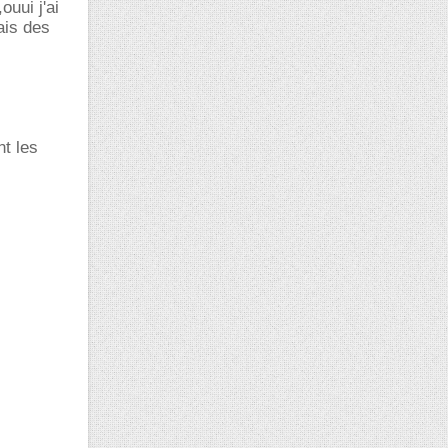
ouui j'ai
ais des
nt les