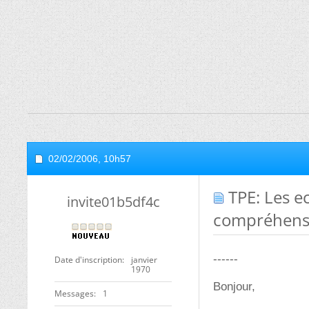
02/02/2006,
10h57
TPE: Les ec
invite01b5df4c
compréhensi
------
Date d'inscription
janvier
1970
Bonjour,
Messages
1