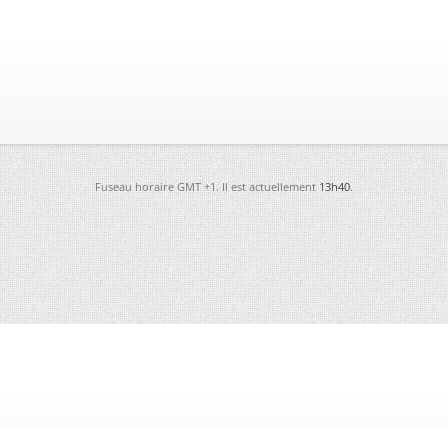
Fuseau horaire GMT +1. Il est actuellement
13h40
.
-
Futura
-
Archives
-
Conso
-