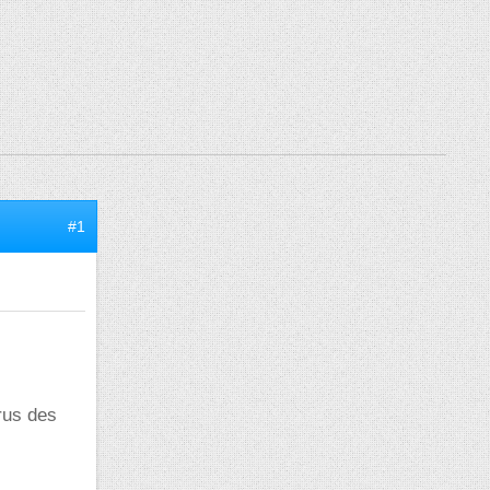
#1
rus des