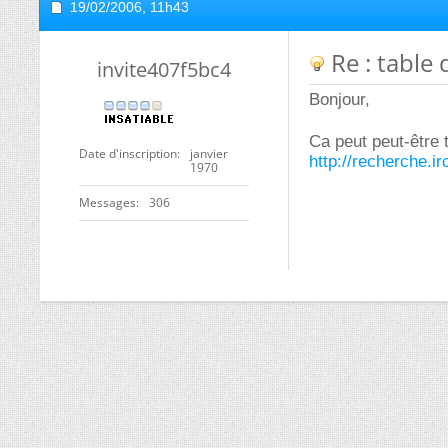
19/02/2006,
11h43
Re : table
invite407f5bc4
Bonjour,
Ca peut peut-être t
Date d'inscription
janvier
http://recherche.i
1970
Messages
306