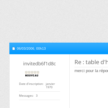
06/03/2006,
00h13
Re : table d
invitedb6f1d8c
merci pour la répo
Date d'inscription
janvier
1970
Messages
3