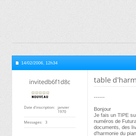
14/02/2006,
12h34
table d'har
invitedb6f1d8c
------
Date d'inscription
janvier
Bonjour
1970
Je fais un TIPE su
numéros de Futura
Messages
3
documents, des livr
d'harmonie du pia