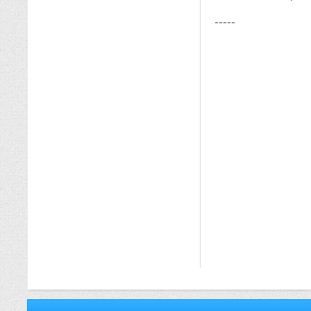
-----