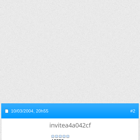
10/03/2004,
20h55
#2
invitea4a042cf