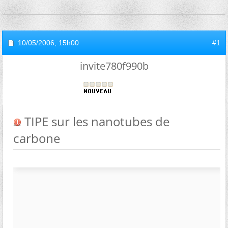
10/05/2006,
15h00
#1
invite780f990b
TIPE sur les nanotubes de
carbone