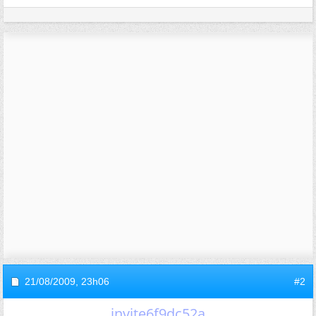
21/08/2009,
23h06
#2
invite6f9dc52a