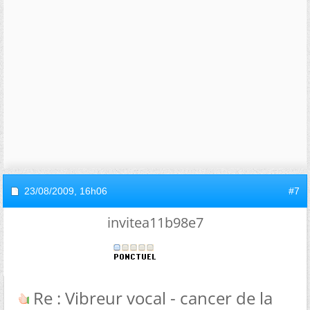
23/08/2009,
16h06
#7
invitea11b98e7
Re : Vibreur vocal - cancer de la