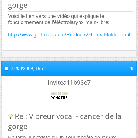
gorge
Voici le lien vers une vidéo qui explique le
fonctionnement de l'éléctrolarynx main-libre:
http://www.griffinlab.com/Products/H...nx-Holder.html
23/08/2009,
16h18
#8
invitea11b98e7
Re : Vibreur vocal - cancer de la
gorge
En faite, il n'existe qu'un seul modèle de larynx