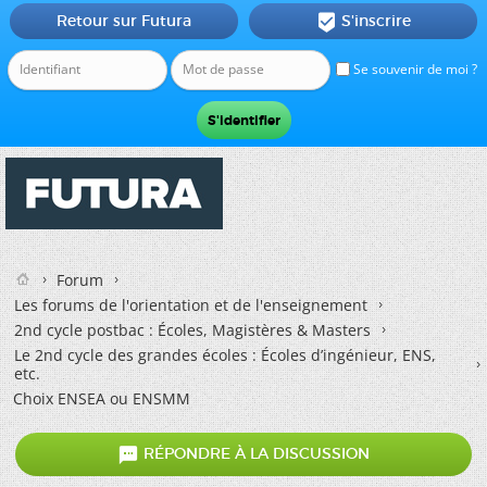
Retour sur Futura
S'inscrire

Se souvenir de moi ?
Forum
Les forums de l'orientation et de l'enseignement
2nd cycle postbac : Écoles, Magistères & Masters
Le 2nd cycle des grandes écoles : Écoles d’ingénieur, ENS,
etc.
Choix ENSEA ou ENSMM

RÉPONDRE À LA DISCUSSION