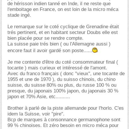
de hérisson indien tanné en Inde, il ne reste que
l'emboitage en France, on est loin de la micro méca
stade ingé.
Le remarque sur le coté cyclique de Grenadine était
trés pertinent, et en habitant secteur Doubs elle est
bien placée pour se rendre compte.
La suisse paie trés bien ( ou l'Allemagne aussi )
encore faut il avoir gardé son poste......
Je me contente d'être du coté consommateur final (
tocante ) mais curieux et intéressé de l'amont.
Avec du franco français ( donc "vieux", une tocante de
1955 et une de 1970 ), du suisso chinois, du chino
suisse, du suisse 80% ou plus, du russe 100 % ou
presque, du japonais 100% japon, du japonais 30 %
japon et 70% Asie, etc..........
Brother à parlé de la piste allemande pour l'horlo. C'es
idem la Suisse, voir "pire".
Bcp de marques à consonnance germanophone sont
99 % chinoises. Et zéro besoin en micro méca pour