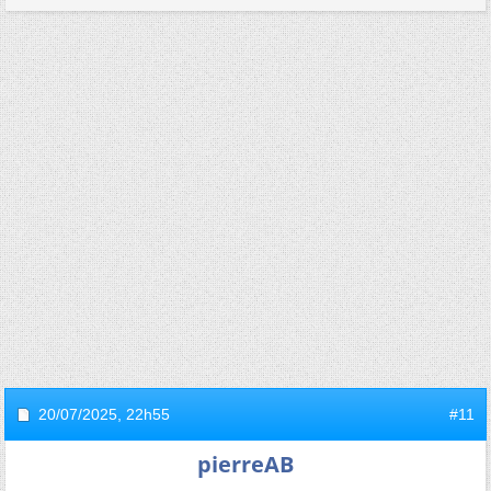
20/07/2025,
22h55
#11
pierreAB