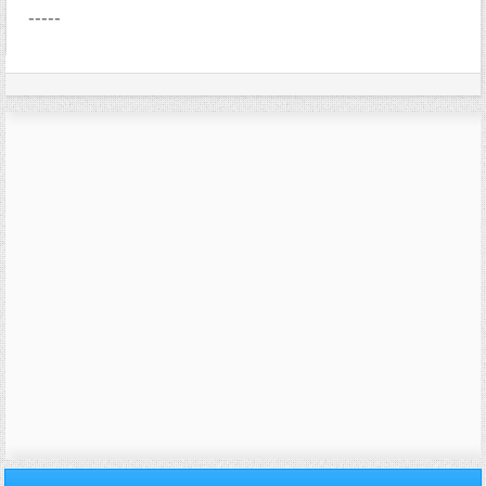
-----