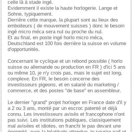
celle là à stade ingé.
Evidemment il existe la haute horlogerie. Lange et
Sohne, typiquement.
Derrière cette marque, la plupart sont au lieux des
emboiteurs ( de mouvement suisses ) donc le besoin
ingé micro méca sera nul ou proche du nul.
Et au final, en poste ingé horlo micro méca,
Deutschland est 100 fois derrière la suisse en volume
d'opportunités.
Concernant le cyclique et un rebond possible ( horlo
suisse ou allemande ou production en FR ) d'ici 5 ans
ou même 10, je n'y crois pas, mais le sujet est long,
complexe. En FR, le besoin concerne des
investisseurs pigeons, et en salarié du marketing /
commerce, et des postes "de base" en assembleur.
Le dernier "grand" projet horloger en France date d'il y
a 2 ou 3 ans, monté par un escroc patenté et déjà
connu. Les investisseurs avisés et francophone n'ont
pas suivi. Les institutions publiques, classiquement
mal avisées et idiotes, on franchi le pas devant une
énormité, avec la béatitude attendue, le sourire naif et