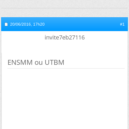
20/06/2016,
17h20
#1
invite7eb27116
ENSMM ou UTBM