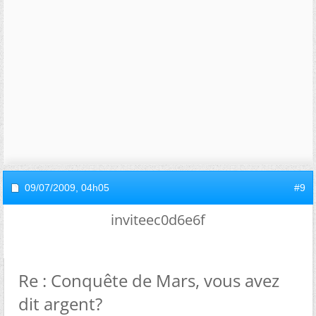
09/07/2009,
04h05
#9
inviteec0d6e6f
Re : Conquête de Mars, vous avez
dit argent?