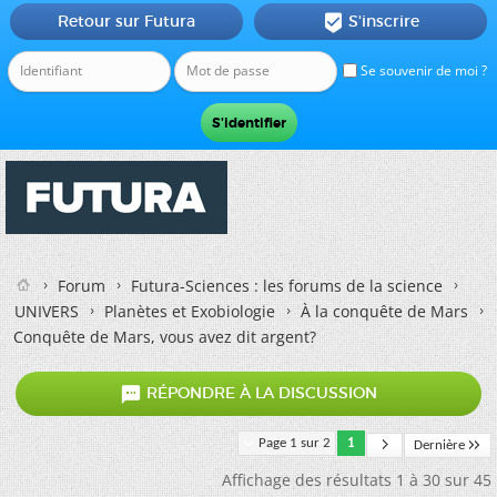
Retour sur Futura
S'inscrire

Se souvenir de moi ?
Forum
Futura-Sciences : les forums de la science
UNIVERS
Planètes et Exobiologie
À la conquête de Mars
Conquête de Mars, vous avez dit argent?

RÉPONDRE À LA DISCUSSION
Page 1 sur 2
1
Dernière
Affichage des résultats 1 à 30 sur 45