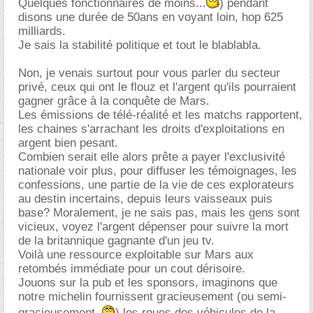
Quelques fonctionnaires de moins...
) pendant
disons une durée de 50ans en voyant loin, hop 625
milliards.
Je sais la stabilité politique et tout le blablabla.
Non, je venais surtout pour vous parler du secteur
privé, ceux qui ont le flouz et l'argent qu'ils pourraient
gagner grâce à la conquête de Mars.
Les émissions de télé-réalité et les matchs rapportent,
les chaines s'arrachant les droits d'exploitations en
argent bien pesant.
Combien serait elle alors prête a payer l'exclusivité
nationale voir plus, pour diffuser les témoignages, les
confessions, une partie de la vie de ces explorateurs
au destin incertains, depuis leurs vaisseaux puis
base? Moralement, je ne sais pas, mais les gens sont
vicieux, voyez l'argent dépenser pour suivre la mort
de la britannique gagnante d'un jeu tv.
Voilà une ressource exploitable sur Mars aux
retombés immédiate pour un cout dérisoire.
Jouons sur la pub et les sponsors, imaginons que
notre michelin fournissent gracieusement (ou semi-
gracieusement..
) les roues des véhicules de la