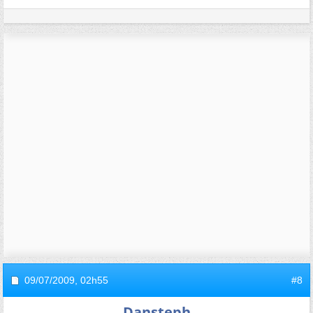
09/07/2009,
02h55
#8
Dansteph