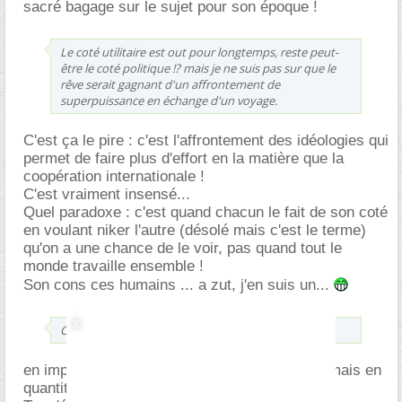
sacré bagage sur le sujet pour son époque !
Le coté utilitaire est out pour longtemps, reste peut-
être le coté politique !? mais je ne suis pas sur que le
rêve serait gagnant d'un affrontement de
superpuissance en échange d'un voyage.
C'est ça le pire : c'est l'affrontement des idéologies qui
permet de faire plus d'effort en la matière que la
coopération internationale !
C'est vraiment insensé...
Quel paradoxe : c'est quand chacun le fait de son coté
en voulant niker l'autre (désolé mais c'est le terme)
qu'on a une chance de le voir, pas quand tout le
monde travaille ensemble !
Son cons ces humains ... a zut, j'en suis un...
C'est peut-être même "pire" que la moitié.
en impulsion, c'est un peu plus que la moitié, mais en
quantité d'ergols, c'est carrément 90%.