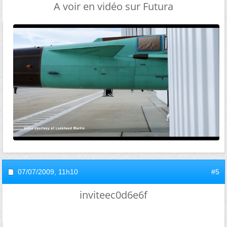
A voir en vidéo sur Futura
07/07/2009,
11h10
#5
inviteec0d6e6f