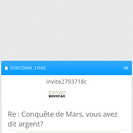
07/07/2009,
17h52
#6
invite2793718c
Re : Conquête de Mars, vous avez
dit argent?