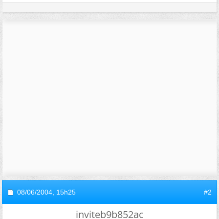
08/06/2004,
15h25
#2
inviteb9b852ac