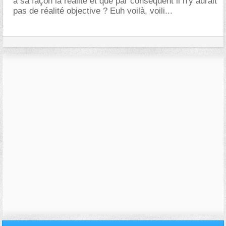
à sa façon la réalité et que par conséquent il n'y aurait
pas de réalité objective ? Euh voilà, voili...