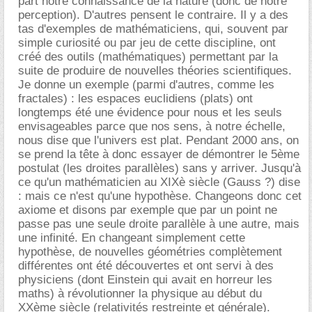
part notre connaissance de la nature (donc de notre
perception). D'autres pensent le contraire. Il y a des
tas d'exemples de mathématiciens, qui, souvent par
simple curiosité ou par jeu de cette discipline, ont
créé des outils (mathématiques) permettant par la
suite de produire de nouvelles théories scientifiques.
Je donne un exemple (parmi d'autres, comme les
fractales) : les espaces euclidiens (plats) ont
longtemps été une évidence pour nous et les seuls
envisageables parce que nos sens, à notre échelle,
nous dise que l'univers est plat. Pendant 2000 ans, on
se prend la tête à donc essayer de démontrer le 5ème
postulat (les droites parallèles) sans y arriver. Jusqu'à
ce qu'un mathématicien au XIXè siècle (Gauss ?) dise
: mais ce n'est qu'une hypothèse. Changeons donc cet
axiome et disons par exemple que par un point ne
passe pas une seule droite parallèle à une autre, mais
une infinité. En changeant simplement cette
hypothèse, de nouvelles géométries complètement
différentes ont été découvertes et ont servi à des
physiciens (dont Einstein qui avait en horreur les
maths) à révolutionner la physique au début du
XXème siècle (relativités restreinte et générale).