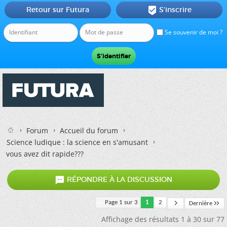
Retour sur Futura
S'inscrire

Se souvenir de moi ?
Forum
Accueil du forum
Science ludique : la science en s'amusant
vous avez dit rapide???

RÉPONDRE À LA DISCUSSION
Page 1 sur 3
1
2
Dernière
Affichage des résultats 1 à 30 sur 77