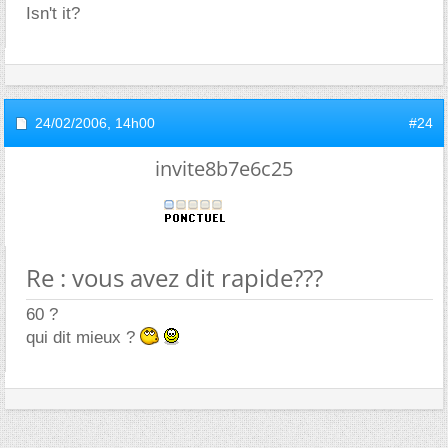
Isn't it?
24/02/2006,
14h00
#24
invite8b7e6c25
Re : vous avez dit rapide???
60 ?
qui dit mieux ?