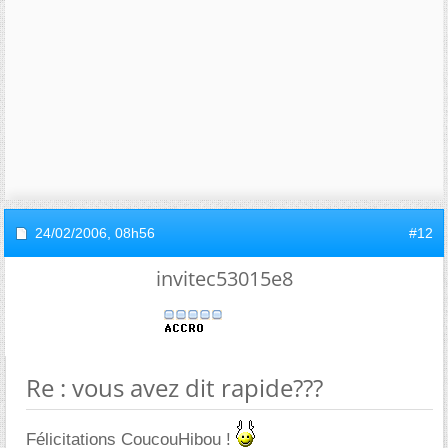
24/02/2006,
08h56
#12
invitec53015e8
Re : vous avez dit rapide???
Félicitations CoucouHibou !