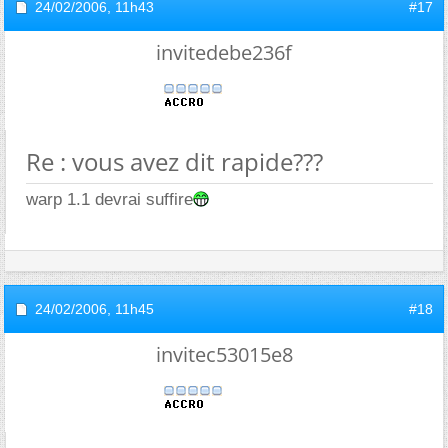
24/02/2006,
11h43
#17
invitedebe236f
Re : vous avez dit rapide???
warp 1.1 devrai suffire
24/02/2006,
11h45
#18
invitec53015e8