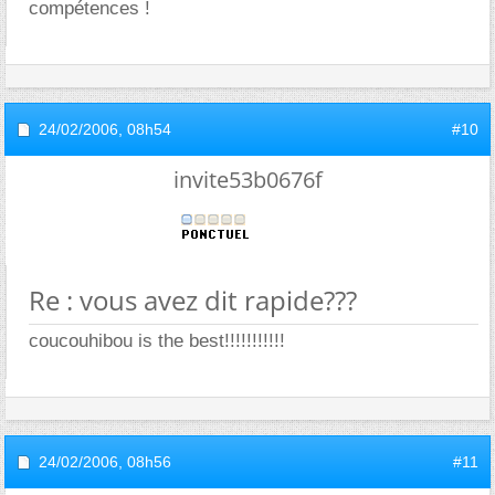
compétences !
24/02/2006,
08h54
#10
invite53b0676f
Re : vous avez dit rapide???
coucouhibou is the best!!!!!!!!!!!
24/02/2006,
08h56
#11