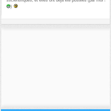
sscientifiques, et elles ont déjà été postées (par moi !
)