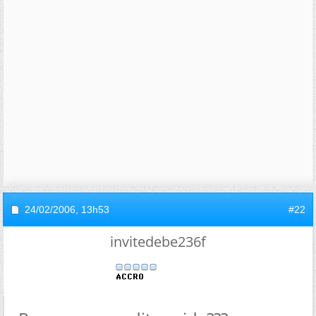
24/02/2006,
13h53
#22
invitedebe236f