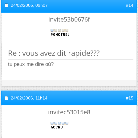
24/02/2006,
09h07
#14
invite53b0676f
Re : vous avez dit rapide???
tu peux me dire où?
24/02/2006,
11h14
#15
invitec53015e8