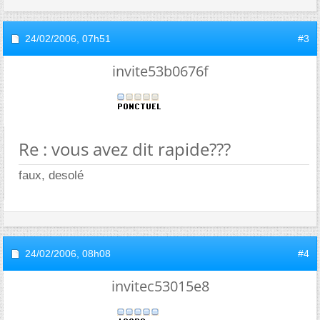
24/02/2006,
07h51
#3
invite53b0676f
Re : vous avez dit rapide???
faux, desolé
24/02/2006,
08h08
#4
invitec53015e8