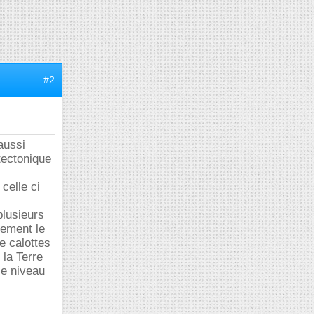
#2
aussi
tectonique
celle ci
plusieurs
quement le
e calottes
 la Terre
 ce niveau