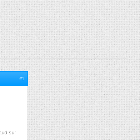
#1
haud sur