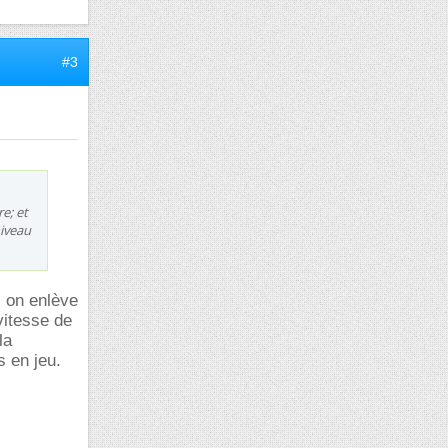
#3
e; et
niveau
, on enlève
 vitesse de
la
s en jeu.