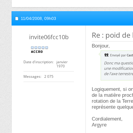
11/04/2008,
09h03
Re : poid de 
invite06fcc10b
Bonjour,
Envoyé par
Cast
Date d'inscription
janvier
Donc ma question,
1970
une modification
de l'axe terrestr
Messages
2 075
Logiquement, si on
de la matière proch
rotation de la Ter
représente quelque
Cordialement,
Argyre