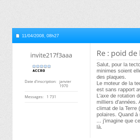
11/04/2008,
08h27
Re : poid de 
invite217f3aaa
Salut, pour la tec
minimes soient ell
des plaques.
Date d'inscription
janvier
Le moteur de la tec
1970
est sans rapport av
L'axe de rotation d
Messages
1 731
milliers d'années. 
climat de la Terre 
polaires. Quand à s
... j'imagine que c
là.