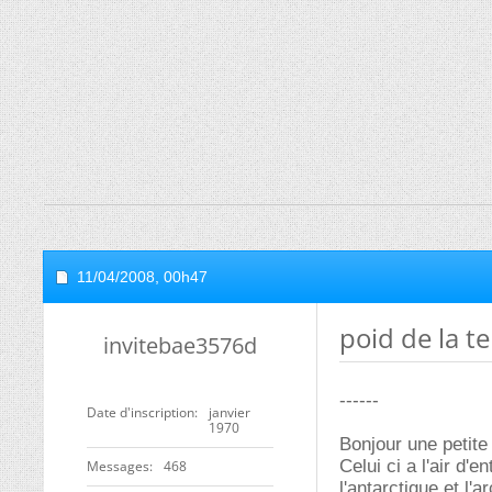
11/04/2008,
00h47
poid de la te
invitebae3576d
------
Date d'inscription
janvier
1970
Bonjour une petite
Celui ci a l'air d
Messages
468
l'antarctique et l'