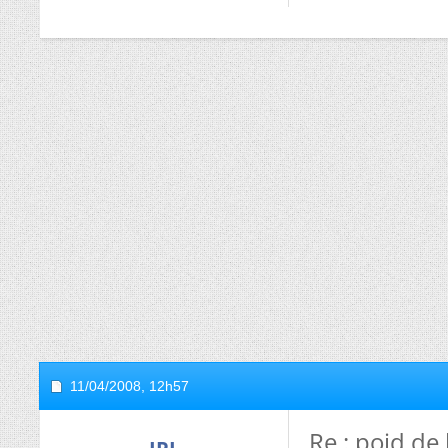
11/04/2008,
12h57
Re : poid de 