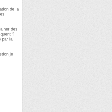
ation de la
des
rainer des
iquent ?
 par la
stion je