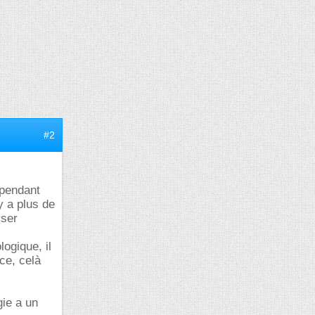
#2
 pendant
y a plus de
sser
ogique, il
ce, celà
gie a un