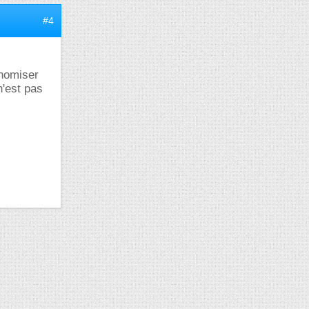
#4
onomiser
n'est pas