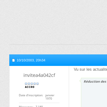
10/10/2003,
20h34
Vu sur les actualit
invitea4a042cf
Réduction des 
Date d'inscription
janvier
1970
Messages
7 185