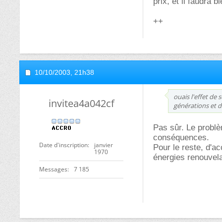
prix, et il faudra 
++
10/10/2003,
21h38
ouais l'effet de
invitea4a042cf
générations et d
Pas sûr. Le problè
conséquences.
Date d'inscription
janvier
Pour le reste, d'ac
1970
énergies renouvela
Messages
7 185