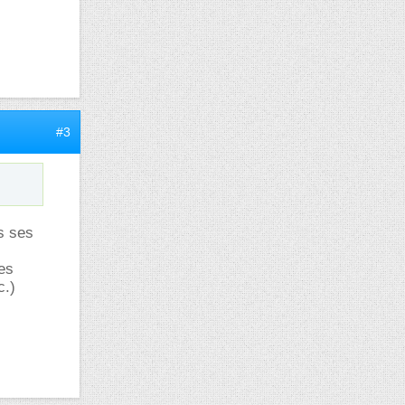
#3
s ses
res
c.)