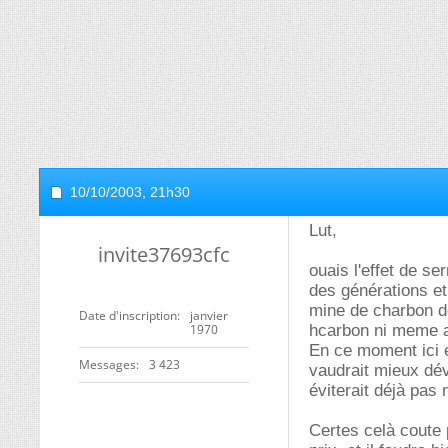
10/10/2003,
21h30
Lut,
invite37693cfc
ouais l'effet de s
des générations et 
mine de charbon do
Date d'inscription
janvier
1970
hcarbon ni meme au
En ce moment ici e
Messages
3 423
vaudrait mieux dév
éviterait déjà pas 
Certes celà coute 