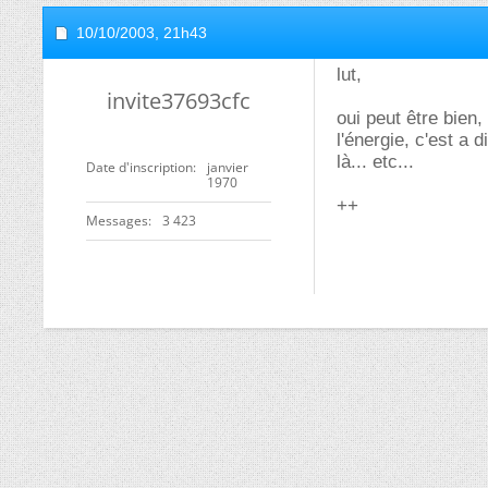
10/10/2003,
21h43
lut,
invite37693cfc
oui peut être bien
l'énergie, c'est a 
là... etc...
Date d'inscription
janvier
1970
++
Messages
3 423