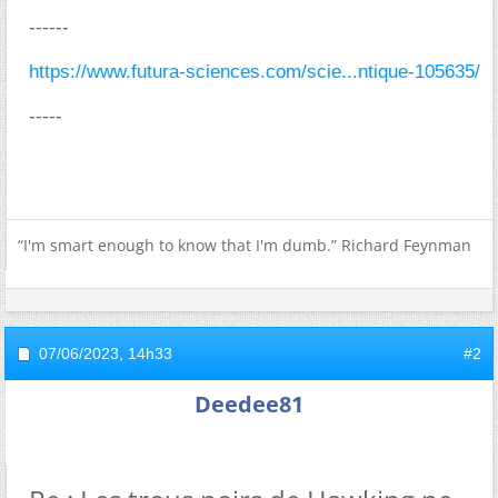
------
https://www.futura-sciences.com/scie...ntique-105635/
-----
“I'm smart enough to know that I'm dumb.” Richard Feynman
07/06/2023,
14h33
#2
Deedee81