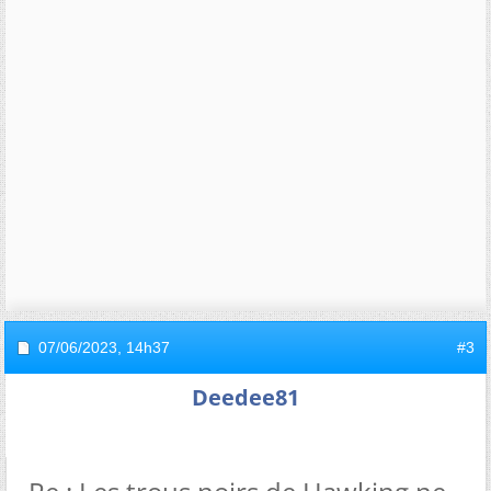
07/06/2023,
14h37
#3
Deedee81