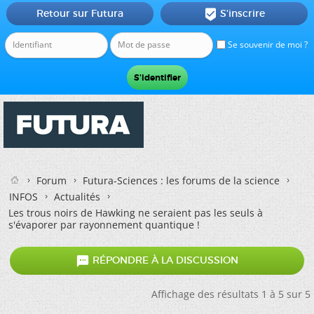
Retour sur Futura
S'inscrire

Se souvenir de moi ?
Forum
Futura-Sciences : les forums de la science
INFOS
Actualités
Les trous noirs de Hawking ne seraient pas les seuls à
s'évaporer par rayonnement quantique !

RÉPONDRE À LA DISCUSSION
Affichage des résultats 1 à 5 sur 5