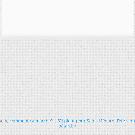
«
IA, comment ça marche?
|
S’il pleut pour Saint-Médard, l’été sera
bâtard.
»