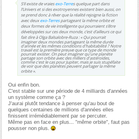
S’il existe de vraies
exo-Terre
s quelque part dans
l’Univers et si des exotroyennes existent bien aussi, on
se prend donc à rêver que la réalité rejoigne la fiction
avec deux
exo-Terres
partageant la même orbite et
deux formes de vie intelligente qui pourraient s’être
développées sur ces deux monde, c’est d’ailleurs ce qui
fait dire à Olga Balsalobre-Ruza : «
Qui pourrait
imaginer deux mondes partageant la même durée
d'année et les mêmes conditions d'habitabilité ? Notre
travail est la première preuve que ce type de monde
pourrait exister. On peut imaginer qu'une planète
partage son orbite avec des milliers d'astéroïdes,
comme c'est le cas pour Jupiter, mais je suis stupéfaite
de voir que des planètes peuvent partager la même
orbite
».
Oui enfin bon.
C'est stable sur une période de 4 milliards d'années
un système comme ça ?
J'aurai plutôt tendance à penser qu'au bout de
quelques centaines de millions d'années elles
finissent irrémédiablement par se percuter.
Même pas en face en plus... "même orbite", faut pas
pousser non plus.