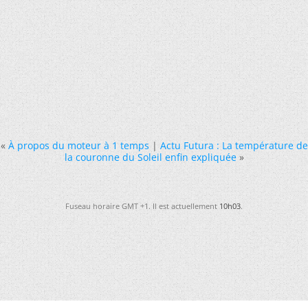
«
À propos du moteur à 1 temps
|
Actu Futura : La température de
la couronne du Soleil enfin expliquée
»
Fuseau horaire GMT +1. Il est actuellement
10h03
.