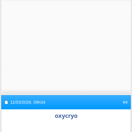
11/03/2026,
09h34
#4
oxycryo