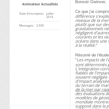
Bonsoir Gwinver,
Animateur Actualités
Ce que j'ai compris
Date d'inscription
juillet
différence s'expl
2014
niveaux de la mer
plutôt que sur de
Messages
2 020
gravitationnels ne
négligent d'autres
courants et les ve
océans dans une s
à la réalité
."
Résumé de l'étude 
Les impacts de l'
"
sont déterminés pa
L'intégration cor
fiables de l'impac
souvent négligée 
d'impact analysées
du terrain de ma
de la mer par rapp
des évaluations d
modèles de géoïde
mondiale montrent
supposé dans la p