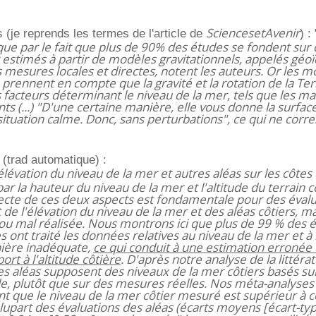
SciencesetAvenir
 (je reprends les termes de l'article de
) : 
ique par le fait que plus de 90% des études se fondent sur
 estimés à partir de modèles gravitationnels, appelés géoï
s mesures locales et directes, notent les auteurs. Or les 
 prennent en compte que la gravité et la rotation de la Ter
 facteurs déterminant le niveau de la mer, tels que les ma
nts (...) "D'une certaine manière, elle vous donne la surfac
ituation calme. Donc, sans perturbations", ce qui ne corr
(trad automatique) :
élévation du niveau de la mer et autres aléas sur les côt
r la hauteur du niveau de la mer et l'altitude du terrain cô
recte de ces deux aspects est fondamentale pour des éval
t de l'élévation du niveau de la mer et des aléas côtiers, ma
ou mal réalisée. Nous montrons ici que plus de 99 % des é
 ont traité les données relatives au niveau de la mer et à l
nière inadéquate,
ce qui conduit à une estimation erronée
ort à l'altitude côtière
. D'après notre analyse de la littéra
es aléas supposent des niveaux de la mer côtiers basés su
, plutôt que sur des mesures réelles. Nos méta-analyses à
 que le niveau de la mer côtier mesuré est supérieur à c
lupart des évaluations des aléas (écarts moyens [écart-ty