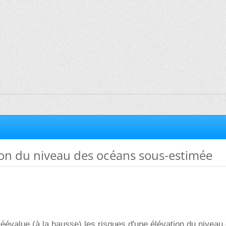
tion du niveau des océans sous-estimée
éévalue (à la hausse) les risques d'une élévation du nivea