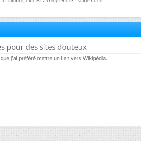
st à craindre, tout est à comprendre." Marie Curie
tés pour des sites douteux
que j’ai préféré mettre un lien vers Wikipédia.