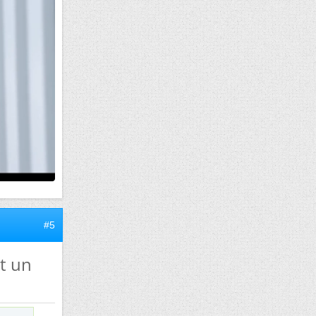
#5
t un