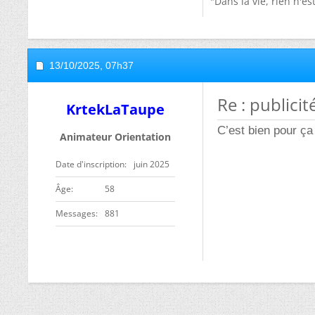
"Dans la vie, rien n'e
13/10/2025,
07h37
Re : publici
KrtekLaTaupe
C’est bien pour ça 
Animateur Orientation
Date d'inscription
juin 2025
ge
58
Messages
881