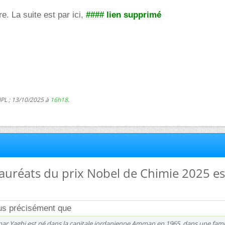
re. La suite est par ici,
#### lien supprimé
JPL ; 13/10/2025 à
16h18
.
lauréats du prix Nobel de Chimie 2025 es
plus précisément que
ar Yaghi est né dans la capitale jordanienne Amman en 1965, dans une fami