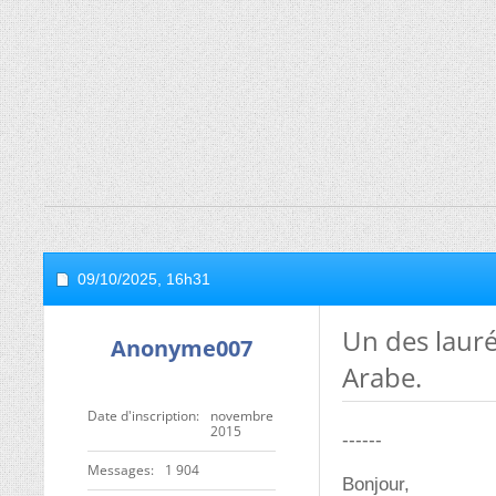
09/10/2025,
16h31
Un des lauré
Anonyme007
Arabe.
Date d'inscription
novembre
2015
------
Messages
1 904
Bonjour,