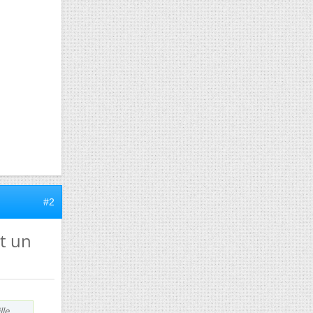
#2
t un
lle