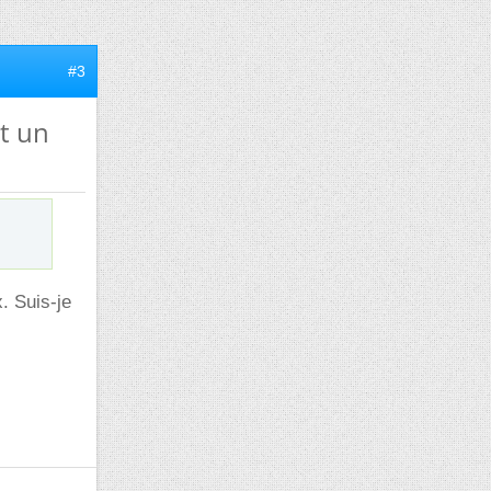
#3
t un
. Suis-je