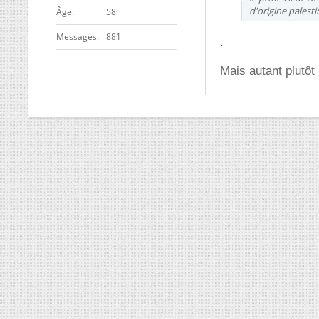
d'origine palest
ge
58
Messages
881
.
Mais autant plutôt 