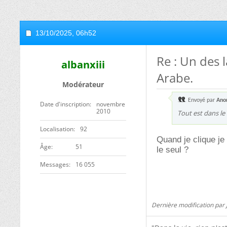
13/10/2025,
06h52
Re : Un des 
albanxiii
Arabe.
Modérateur
Envoyé par
Ano
Date d'inscription
novembre
2010
Tout est dans le t
Localisation
92
Quand je clique je
ge
51
le seul ?
Messages
16 055
Dernière modification par 