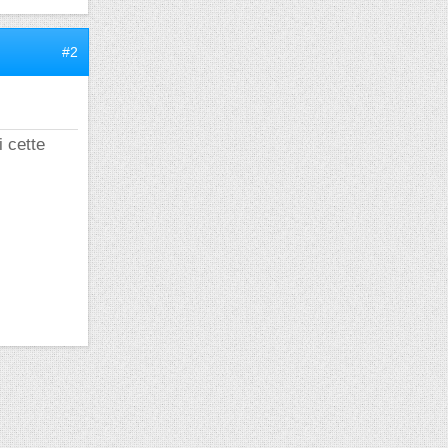
#2
i cette