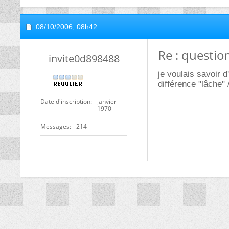
08/10/2006,
08h42
Re : question
invite0d898488
je voulais savoir 
différence "lâche" /
Date d'inscription
janvier
1970
Messages
214