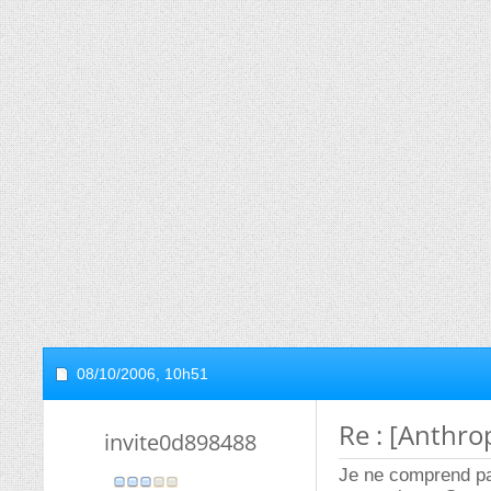
08/10/2006,
10h51
Re : [Anthr
invite0d898488
Je ne comprend pas