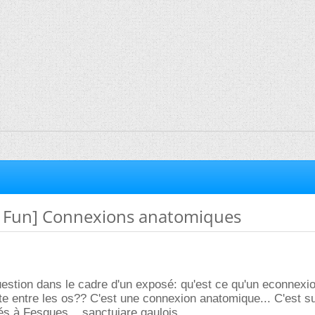
 Fun] Connexions anatomiques
question dans le cadre d'un exposé: qu'est ce qu'un econnexio
te entre les os?? C'est une connexion anatomique... C'est s
és à Fesques... sanctuiare gaulois...