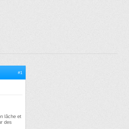
#1
n lâche et
ur des