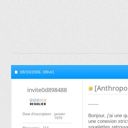
08/10/2006,
08h41
[Anthropo
invite0d898488
------
Date d'inscription
janvier
Bonjour, j'ai une 
1970
une conexion stric
squelettes retrouv
Messages
214