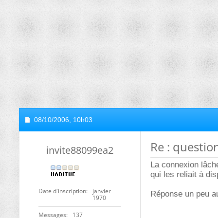
08/10/2006,
10h03
Re : question
invite88099ea2
La connexion lâche
qui les reliait à di
Date d'inscription
janvier
Réponse un peu au
1970
Messages
137