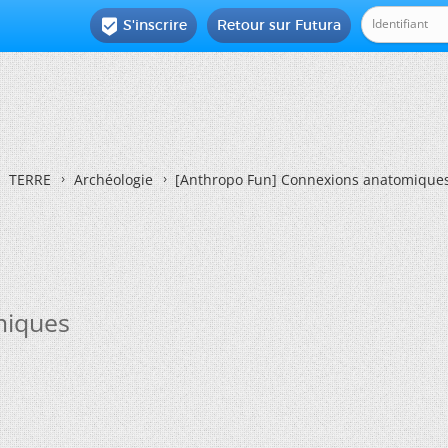
S'inscrire
Retour sur Futura

TERRE
Archéologie
[Anthropo Fun] Connexions anatomique
miques