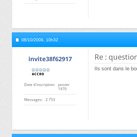
08/10/2006,
10h32
Re : question
invite38f62917
Ils sont dans le b
Date d'inscription
janvier
1970
Messages
2 753