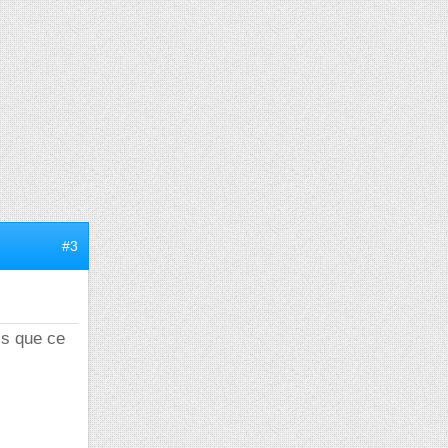
#3
is que ce