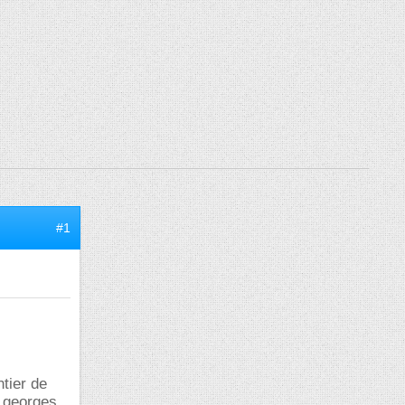
#1
tier de
s georges