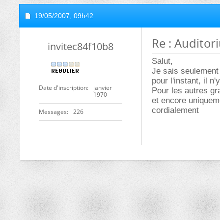
19/05/2007,
09h42
Re : Audito
invitec84f10b8
Salut,
Je sais seulement 
pour l'instant, il 
Date d'inscription
janvier
Pour les autres gr
1970
et encore uniquem
cordialement
Messages
226