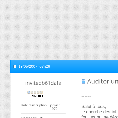
19/05/2007,
07h26
Auditoriu
invitedb61dafa
------
Date d'inscription
janvier
Salut à tous,
1970
je cherche des inf
fouilles qui se dé
Messages
25