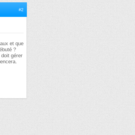
#2
eaux et que
débuté ?
 doit gérer
mencera.