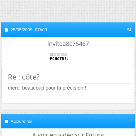
25/05/2009,
07h00
#4
invitea8c75467
Re : côte?
merci beaucoup pour la précision !
Aujourd'hui
A voir en vidéo sur Futura