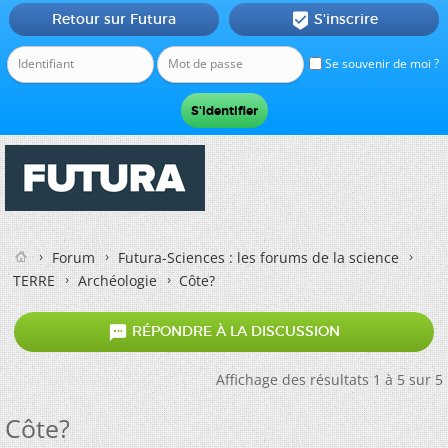
Retour sur Futura
S'inscrire

Se souvenir de moi ?
Forum
Futura-Sciences : les forums de la science
TERRE
Archéologie
Côte?

RÉPONDRE À LA DISCUSSION
Affichage des résultats 1 à 5 sur 5
Côte?