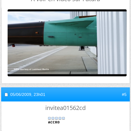
05/06/2009,
23h01
#5
invitea01562cd