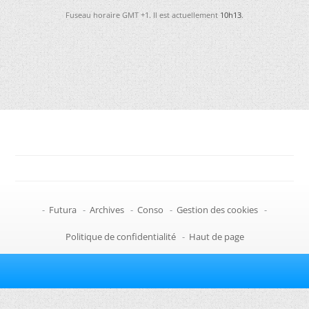
Fuseau horaire GMT +1. Il est actuellement
10h13
.
-
Futura
-
Archives
-
Conso
-
Gestion des cookies
-
Politique de confidentialité
-
Haut de page