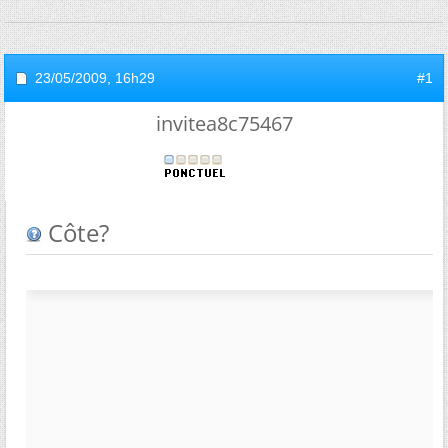
23/05/2009,
16h29
#1
invitea8c75467
Côte?