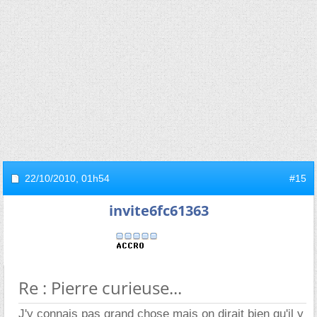
22/10/2010,
01h54
#15
invite6fc61363
Re : Pierre curieuse...
J'y connais pas grand chose mais on dirait bien qu'il y