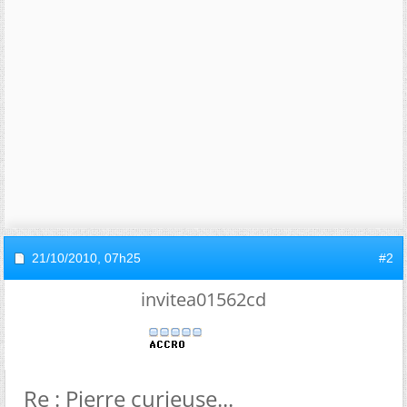
21/10/2010,
07h25
#2
invitea01562cd
Re : Pierre curieuse...