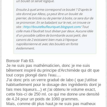
un boulet ce serait logique.
Ensuite à quel arme correspond ce boulet ? D'après le
site donné par Alless, ça peut être un boulet de
pierrier, de bricole ou de pierrier à boite, ce sera dur de
se prononcer. En se baladant sur le net, on trouve ce
site :
http://boutefeufleuriquet.blogspot.com/
Tout
colle mais il faudrait tout diviser par deux. Aucune idée
d'un possible calibre de bombarde aussi petit, des
canons de 2 existaient bien mais à l'époque
napoléonienne et avec des boulets en fonte
évidemment.
Bonsoir Fab 63.
Je ne suis pas mathématicien, donc je me suis
bêtement inspiré du principe d'Archimède qui dit que
tout corps plongé dans l'eau....
J'ai donc pris un verre gradué de labo ( que j'utilise
habituellement pour le dosage des ingrédients dont je
fais mes liqueurs...) et j'ai obtenu le volume exact,
cette fois-ci de 250 ml. ce qui me donne une densité
de 4.24 pour un poids de 1060 grammes.
Mais, comme dit plus haut,je ne suis pas matheux