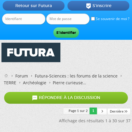
Retour sur Futura
S'inscrire

Se souvenir de moi ?
Forum
Futura-Sciences : les forums de la science
TERRE
Archéologie
Pierre curieuse...

RÉPONDRE À LA DISCUSSION
Page 1 sur 2
1
Dernière
Affichage des résultats 1 à 30 sur 37