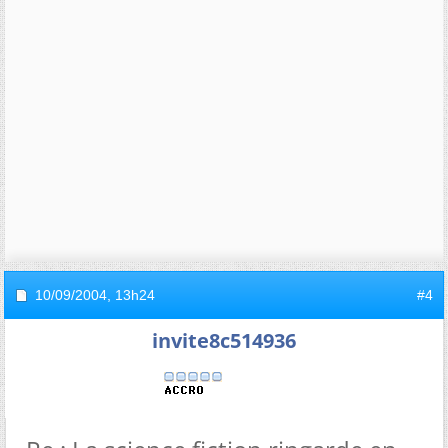
10/09/2004,
13h24
#4
invite8c514936