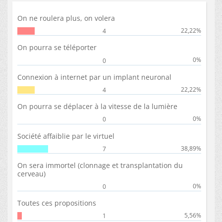
On ne roulera plus, on volera
22,22%
4
On pourra se téléporter
0%
0
Connexion à internet par un implant neuronal
22,22%
4
On pourra se déplacer à la vitesse de la lumière
0%
0
Société affaiblie par le virtuel
38,89%
7
On sera immortel (clonnage et transplantation du
cerveau)
0%
0
Toutes ces propositions
5,56%
1