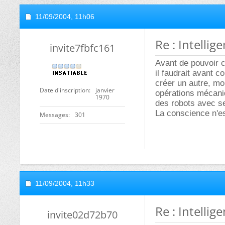
11/09/2004,
11h06
Re : Intellige
invite7fbfc161
Avant de pouvoir c
il faudrait avant 
créer un autre, moi
Date d'inscription
janvier
opérations mécaniqu
1970
des robots avec se
La conscience n'es
Messages
301
11/09/2004,
11h33
Re : Intellige
invite02d72b70