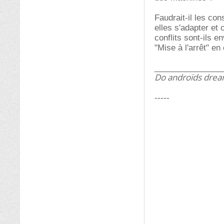
Faudrait-il les co
elles s'adapter et
conflits sont-ils 
"Mise à l'arrêt" e
_______________
Do androïds dream
-----