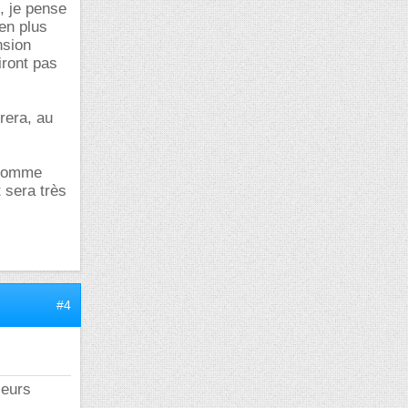
, je pense
en plus
nsion
iront pas
rera, au
l'homme
t sera très
#4
ieurs