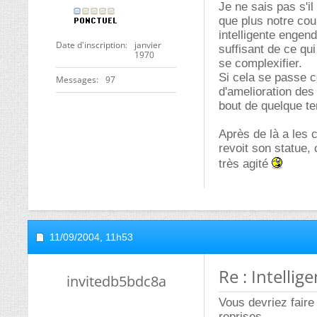
Je ne sais pas s'i
que plus notre cou
intelligente engen
Date d'inscription
janvier
suffisant de ce qui
1970
se complexifier.
Si cela se passe 
Messages
97
d'amelioration des
bout de quelque tem
Après de là a les 
revoit son statue, 
très agité
11/09/2004,
11h53
Re : Intellige
invitedb5bdc8a
Vous devriez faire 
reprises.