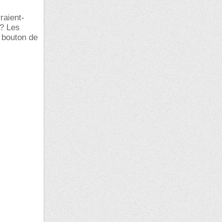
raient-
 ? Les
n bouton de