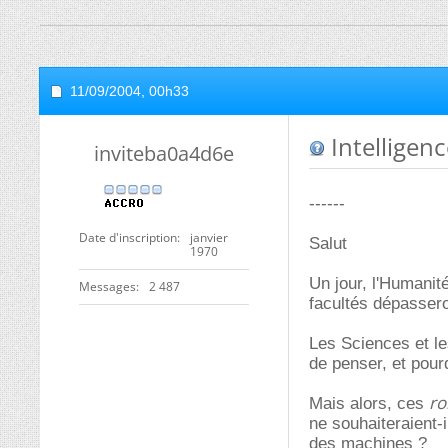
11/09/2004,
00h33
Intelligence
inviteba0a4d6e
------
Date d'inscription
janvier
Salut
1970
Un jour, l'Humanité
Messages
2 487
facultés dépasser
Les Sciences et le
de penser, et pour
ro
Mais alors, ces
ne souhaiteraient-i
des machines ?