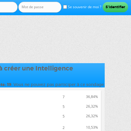
Se souvenir de moi ?
à créer une Intelligence
ts
19
. Vous ne pouvez pas participer à ce sondage.
36,84%
7
26,32%
5
26,32%
5
10,53%
2