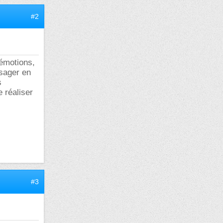
#2
 émotions,
isager en
s
e réaliser
#3