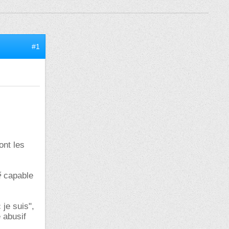
#1
ont les
é
capable
 je suis",
e abusif