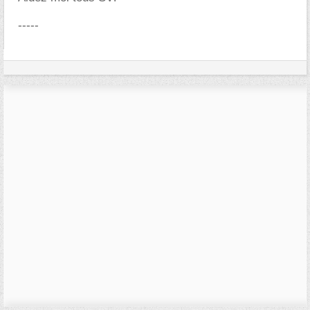
-----