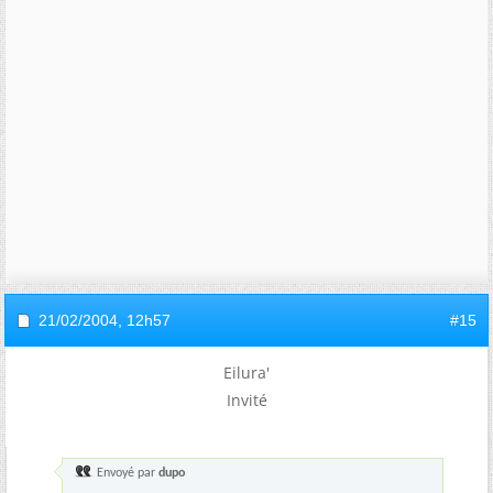
21/02/2004,
12h57
#15
Eilura'
Invité
Envoyé par
dupo