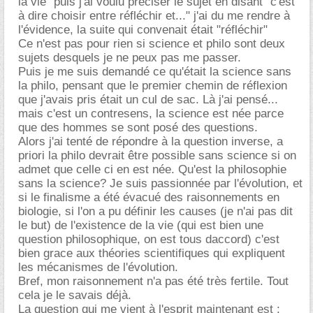
la vie" puis j'ai voulu préciser le sujet en disant "c'est
à dire choisir entre réfléchir et..." j'ai du me rendre à
l'évidence, la suite qui convenait était "réfléchir"
Ce n'est pas pour rien si science et philo sont deux
sujets desquels je ne peux pas me passer.
Puis je me suis demandé ce qu'était la science sans
la philo, pensant que le premier chemin de réflexion
que j'avais pris était un cul de sac. Là j'ai pensé...
mais c'est un contresens, la science est née parce
que des hommes se sont posé des questions.
Alors j'ai tenté de répondre à la question inverse, a
priori la philo devrait être possible sans science si on
admet que celle ci en est née. Qu'est la philosophie
sans la science? Je suis passionnée par l'évolution, et
si le finalisme a été évacué des raisonnements en
biologie, si l'on a pu définir les causes (je n'ai pas dit
le but) de l'existence de la vie (qui est bien une
question philosophique, on est tous daccord) c'est
bien grace aux théories scientifiques qui expliquent
les mécanismes de l'évolution.
Bref, mon raisonnement n'a pas été très fertile. Tout
cela je le savais déjà.
La question qui me vient à l'esprit maintenant est :