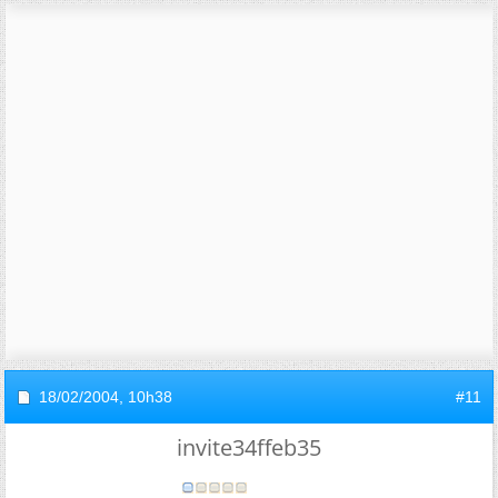
18/02/2004,
10h38
#11
invite34ffeb35