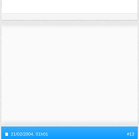
21/02/2004,
01h01
#13