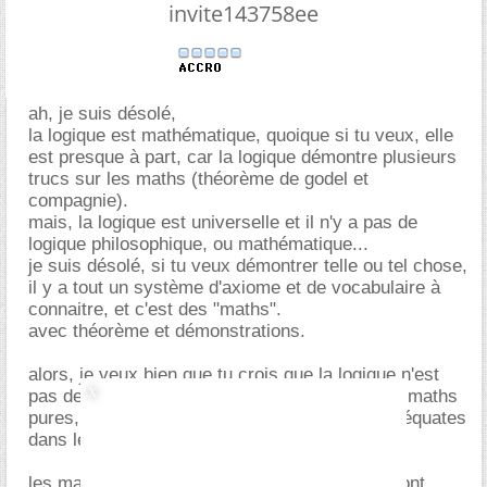
invite143758ee
ah, je suis désolé,
la logique est mathématique, quoique si tu veux, elle
est presque à part, car la logique démontre plusieurs
trucs sur les maths (théorème de godel et
compagnie).
mais, la logique est universelle et il n'y a pas de
logique philosophique, ou mathématique...
je suis désolé, si tu veux démontrer telle ou tel chose,
il y a tout un système d'axiome et de vocabulaire à
connaitre, et c'est des "maths".
avec théorème et démonstrations.
alors, je veux bien que tu crois que la logique n'est
pas des maths, mais, la logique s'enseigne en maths
pures, et encore, il faut prendre les options adéquates
dans les universités ad hoc!
les maths, ne se veulent pas logique !! elles sont