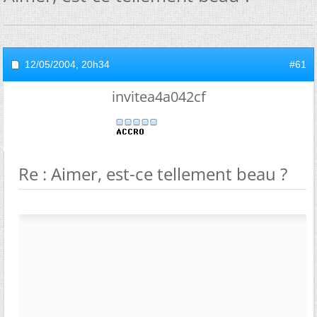
12/05/2004,
20h34
#61
invitea4a042cf
Re : Aimer, est-ce tellement beau ?