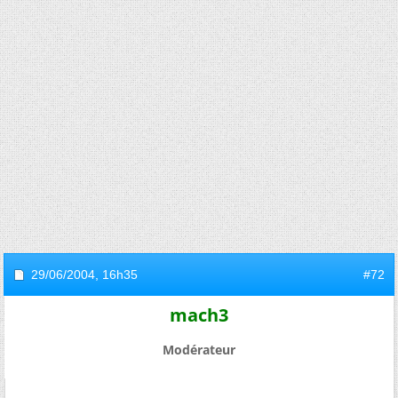
29/06/2004,
16h35
#72
mach3
Modérateur