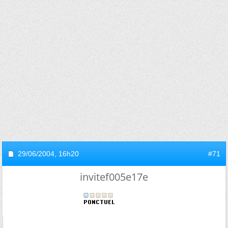
29/06/2004,
16h20
#71
invitef005e17e