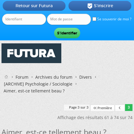
Retour sur Futura
S'inscrire

Se souvenir de moi ?
Forum
Archives du forum
Divers
[ARCHIVE] Psychologie / Sociologie
Aimer, est-ce tellement beau ?
Page 3 sur 3
3
Première
Affichage des résultats 61 à 74 sur 74
Aimer, est-ce tellement beau ?