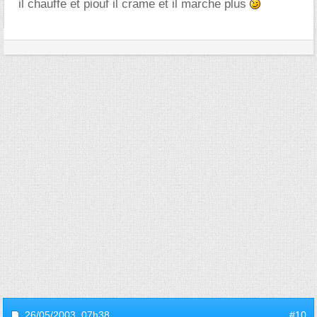
il chauffe et piouf il crame et il marche plus
26/05/2003,
07h38
#10