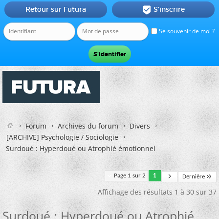
Retour sur Futura
S'inscrire

Se souvenir de moi ?
Forum
Archives du forum
Divers
[ARCHIVE] Psychologie / Sociologie
Surdoué : Hyperdoué ou Atrophié émotionnel
Page 1 sur 2
1
Dernière
Affichage des résultats 1 à 30 sur 37
Surdoué : Hyperdoué ou Atrophié