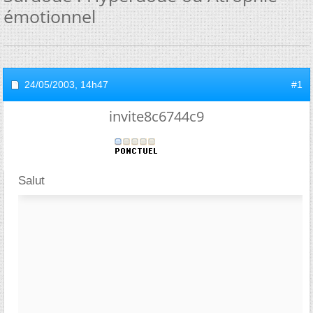
émotionnel
24/05/2003,
14h47
#1
invite8c6744c9
Salut