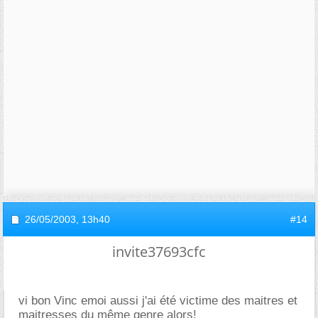
26/05/2003,
13h40
#14
invite37693cfc
vi bon Vinc emoi aussi j'ai été victime des maitres et
maitresses du même genre alors!