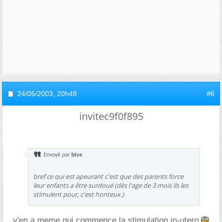
24/05/2003,
20h48
#6
invitec9f0f895
Envoyé par
btve
bref ce qui est apeurant c'est que des parents force
leur enfants a être surdoué (dès l'age de 3 mois ils les
stimulent pour, c'est honteux.)
y'en a meme qui commence la stimulation in-utero