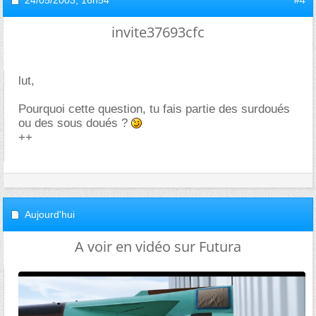
24/05/2003,
16h54
#4
invite37693cfc
lut,
Pourquoi cette question, tu fais partie des surdoués
ou des sous doués ?
++
Aujourd'hui
A voir en vidéo sur Futura