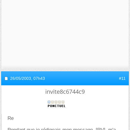
26/05/2003,
07h43
#11
invite8c6744c9
Re
Pendant que je rédigeais mon message, [RV], m'a