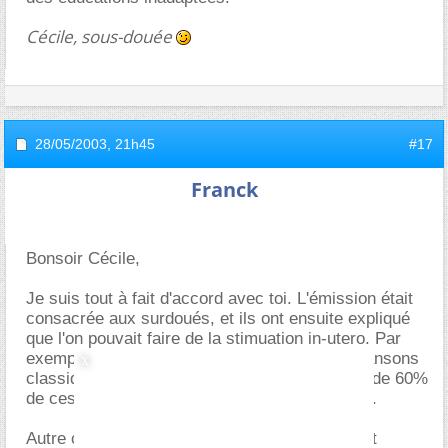
Cécile, sous-douée
28/05/2003,
21h45
#17
Franck
Bonsoir Cécile,
Je suis tout à fait d'accord avec toi. L'émission était
consacrée aux surdoués, et ils ont ensuite expliqué
que l'on pouvait faire de la stimuation in-utero. Par
exemple en faisant écouter aux bébés des chansons
classiques pendant la grossesse, et bien plus de 60%
de ces enfants aimerons la musique classique.
Autre chose aussi, après la naissance et avant