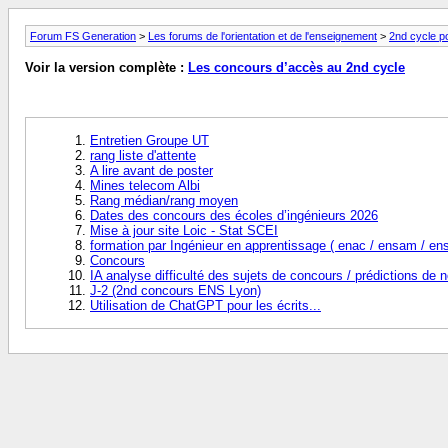
Forum FS Generation
>
Les forums de l'orientation et de l'enseignement
>
2nd cycle p
Voir la version complète :
Les concours d’accès au 2nd cycle
Entretien Groupe UT
rang liste d'attente
A lire avant de poster
Mines telecom Albi
Rang médian/rang moyen
Dates des concours des écoles d’ingénieurs 2026
Mise à jour site Loic - Stat SCEI
formation par Ingénieur en apprentissage ( enac / ensam / ens
Concours
IA analyse difficulté des sujets de concours / prédictions de n
J-2 (2nd concours ENS Lyon)
Utilisation de ChatGPT pour les écrits...