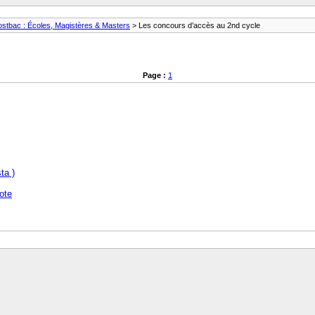
ostbac : Écoles, Magistères & Masters
> Les concours d’accès au 2nd cycle
Page :
1
ta )
ote