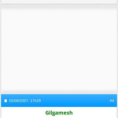
05/08/2007,
17h29
#4
Gilgamesh