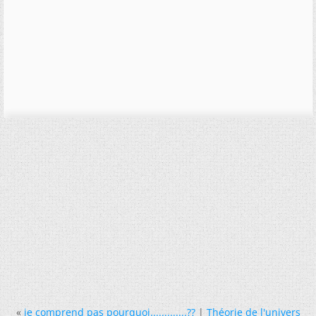
«
je comprend pas pourquoi.............??
|
Théorie de l'univers