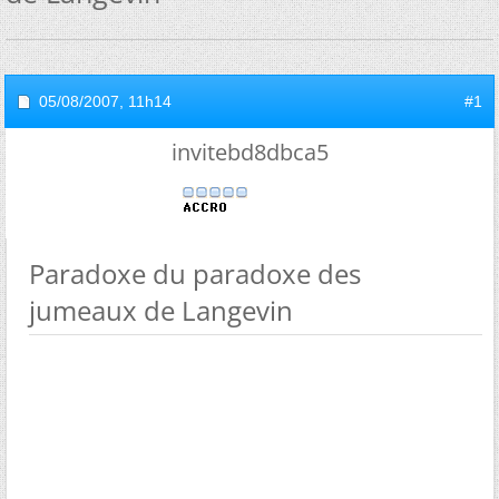
05/08/2007,
11h14
#1
invitebd8dbca5
Paradoxe du paradoxe des
jumeaux de Langevin