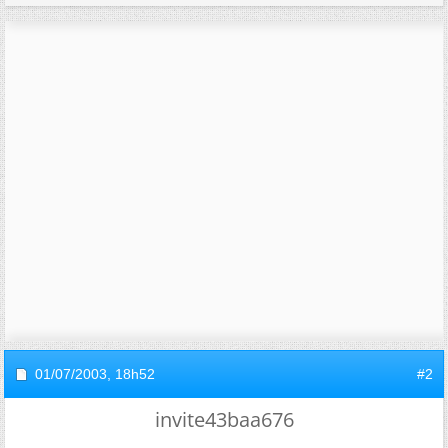
01/07/2003,
18h52
#2
invite43baa676