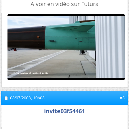
A voir en vidéo sur Futura
08/07/2003,
10h03
#5
invite03f54461