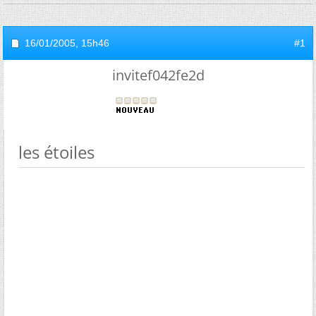
16/01/2005,
15h46
#1
invitef042fe2d
les étoiles