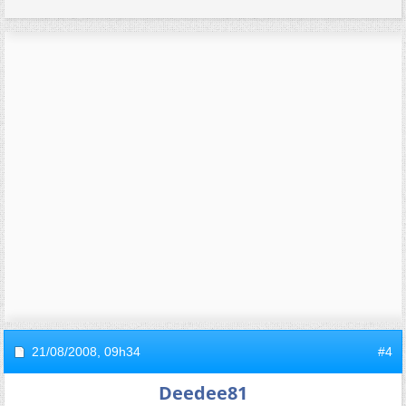
21/08/2008,
09h34
#4
Deedee81