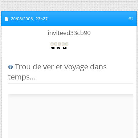
20/08/2008,
23h27
#1
inviteed33cb90
Trou de ver et voyage dans
temps...