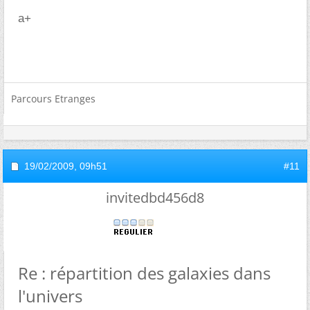
a+
Parcours Etranges
19/02/2009,
09h51
#11
invitedbd456d8
Re : répartition des galaxies dans
l'univers