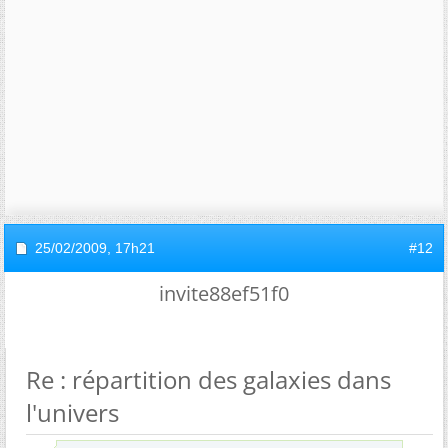
25/02/2009,
17h21
#12
invite88ef51f0
Re : répartition des galaxies dans
l'univers