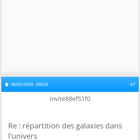
06/02/2009,
08h56
#7
invite88ef51f0
Re : répartition des galaxies dans
l'univers