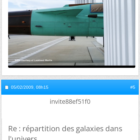
05/02/2009,
08h15
#5
invite88ef51f0
Re : répartition des galaxies dans
l'univers