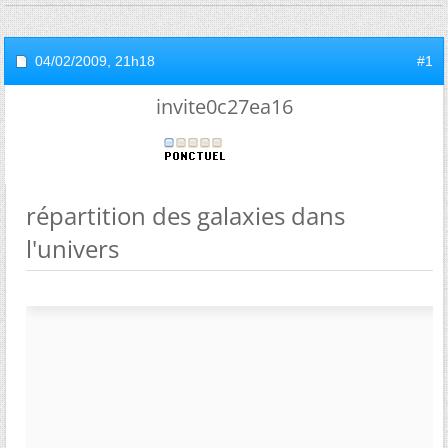
04/02/2009,
21h18
#1
invite0c27ea16
répartition des galaxies dans
l'univers