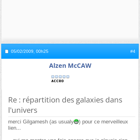
05/02/2009,
00h25
#4
Alzen McCAW
Re : répartition des galaxies dans
l'univers
merci Gilgamesh (as usualy
) pour ce merveilleux
lien...