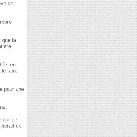
ève de
nombre
t que la
atière
tée, en
le faire
te pour une
eux,
e dur ce
fierait ce