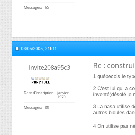
Messages
65
03/05/2005,
21h11
Re : constru
invite208a95c3
1 québecois le typ
2 C'est lui qui a c
Date d'inscription
janvier
inventé(désolé je n
1970
3 La nasa utilise d
Messages
80
autres bidules dan
4 On utilise pas 