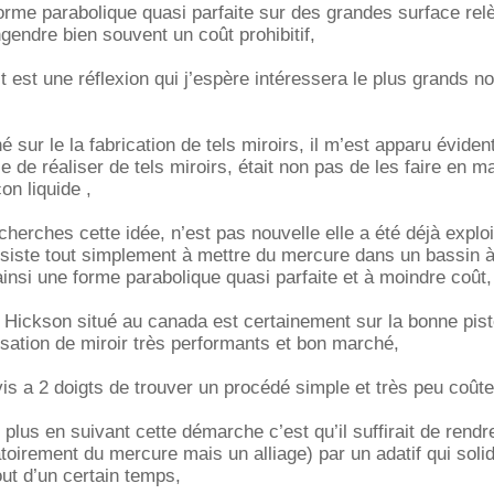
orme parabolique quasi parfaite sur des grandes surface rel
engendre bien souvent un coût prohibitif,
t est une réflexion qui j’espère intéressera le plus grands 
sur le la fabrication de tels miroirs, il m’est apparu éviden
e de réaliser de tels miroirs, était non pas de les faire en m
on liquide ,
cherches cette idée, n’est pas nouvelle elle a été déjà exploi
onsiste tout simplement à mettre du mercure dans un bassin à 
ainsi une forme parabolique quasi parfaite et à moindre coût,
 Hickson situé au canada est certainement sur la bonne pis
sation de miroir très performants et bon marché,
is a 2 doigts de trouver un procédé simple et très peu coût
plus en suivant cette démarche c’est qu’il suffirait de rendr
atoirement du mercure mais un alliage) par un adatif qui solidi
out d’un certain temps,