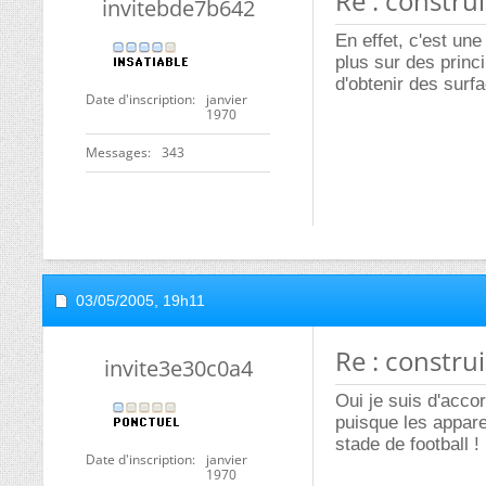
Re : constru
invitebde7b642
En effet, c'est un
plus sur des prin
d'obtenir des surf
Date d'inscription
janvier
1970
Messages
343
03/05/2005,
19h11
Re : constru
invite3e30c0a4
Oui je suis d'acco
puisque les apparei
stade de football !
Date d'inscription
janvier
1970