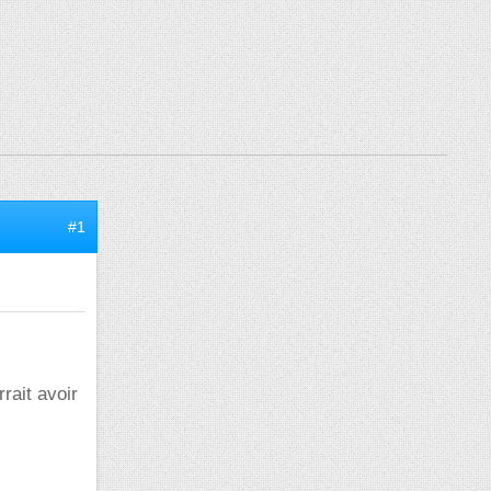
#1
rait avoir