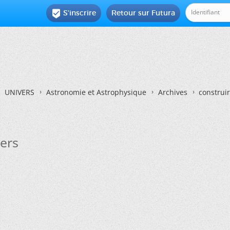
S'inscrire
Retour sur Futura

UNIVERS
Astronomie et Astrophysique
Archives
construi
ers