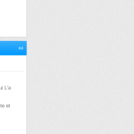
#4
ui L'a
te et