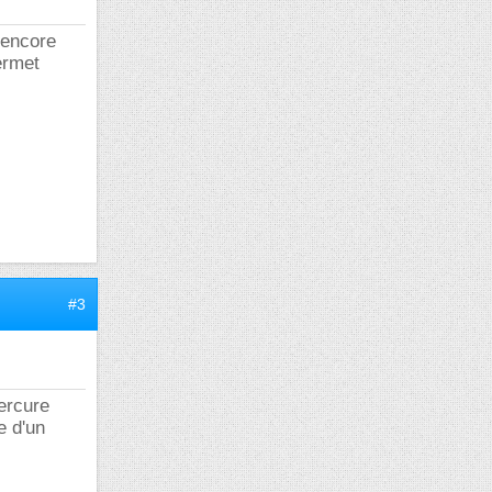
 encore
ermet
#3
ercure
e d'un