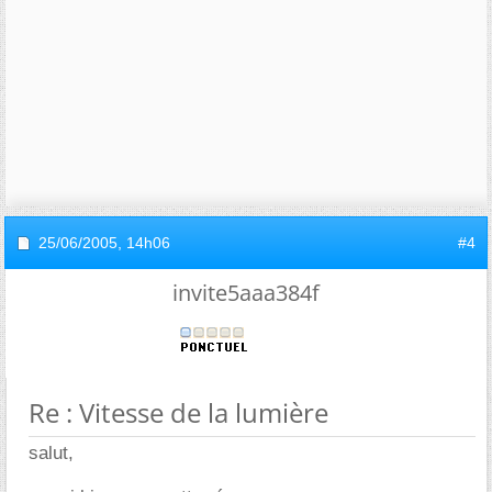
25/06/2005,
14h06
#4
invite5aaa384f
Re : Vitesse de la lumière
salut,