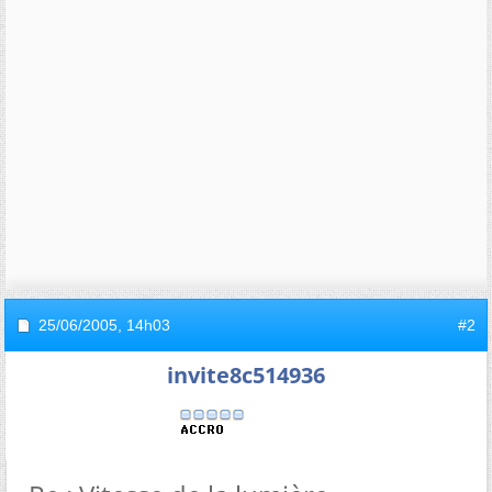
25/06/2005,
14h03
#2
invite8c514936