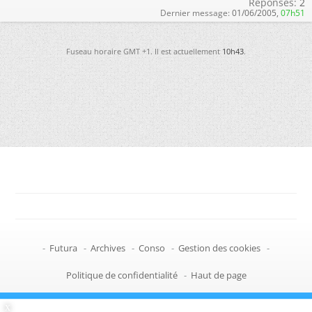
Réponses:
2
Dernier message:
01/06/2005,
07h51
Fuseau horaire GMT +1. Il est actuellement
10h43
.
-
Futura
-
Archives
-
Conso
-
Gestion des cookies
-
Politique de confidentialité
-
Haut de page