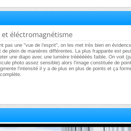
s et éléctromagnétisme
t pas une "vue de l'esprit", on les met très bien en évidenc
de plein de manières différentes. La plus frappante est peut
eter une diapo avec une lumière trèèèèèès faible. On voit (pas
icule photo assez sensible) alors l'image constituée de poin
ugmente l'intensité il y a de plus en plus de points et ça form
 complète.