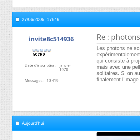
27/06/2005,
17h46
Re : photon
invite8c514936
Les photons ne son
expérimentalement 
qui consiste à proj
Date d'inscription
janvier
mais avec une pell
1970
solitaires. Si on a
finalement l'image
Messages
10 419
Aujourd'hui