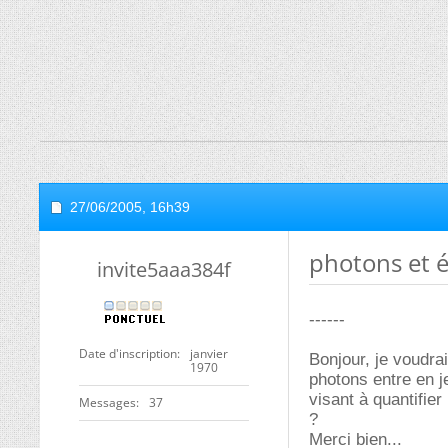
27/06/2005,
16h39
photons et 
invite5aaa384f
------
Date d'inscription
janvier
Bonjour, je voudra
1970
photons entre en je
visant à quantifier
Messages
37
?
Merci bien...