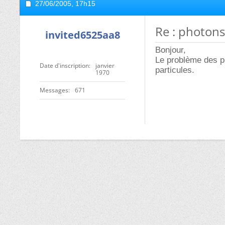
27/06/2005,
17h15
Re : photon
invited6525aa8
Bonjour,
Le problème des ph
Date d'inscription
janvier
particules.
1970
Messages
671