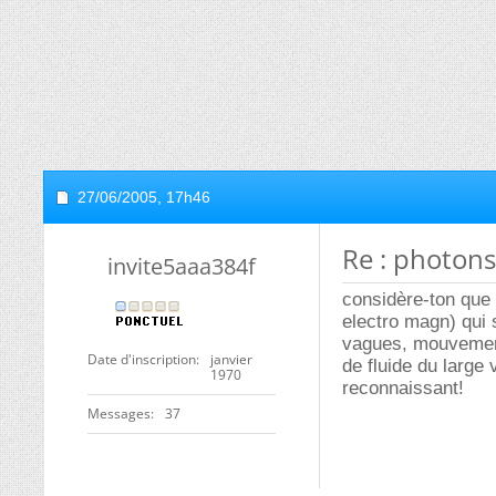
27/06/2005,
17h46
Re : photon
invite5aaa384f
considère-ton que 
electro magn) qui 
vagues, mouvement 
Date d'inscription
janvier
de fluide du large 
1970
reconnaissant!
Messages
37