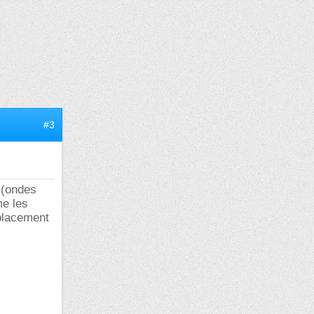
#3
 (ondes
me les
éplacement