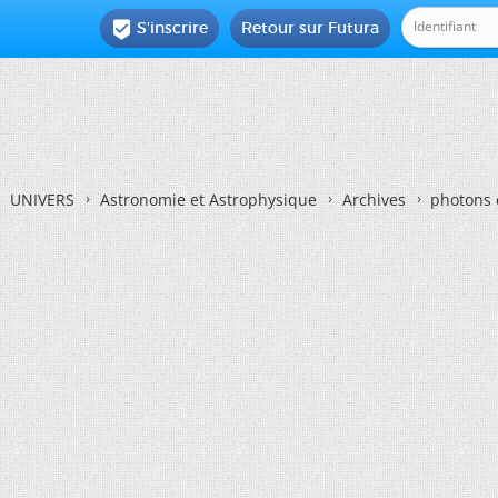
S'inscrire
Retour sur Futura

UNIVERS
Astronomie et Astrophysique
Archives
photons 