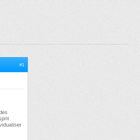
#1
 des
sprit
vidualiser