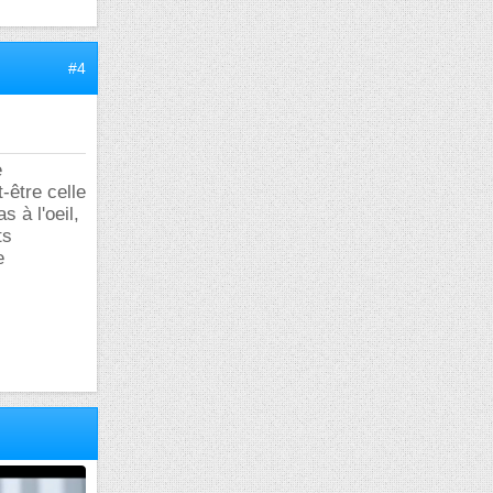
#4
e
-être celle
 à l'oeil,
ts
e