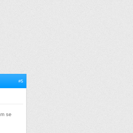
#5
é.m se