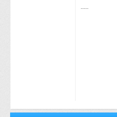
-----