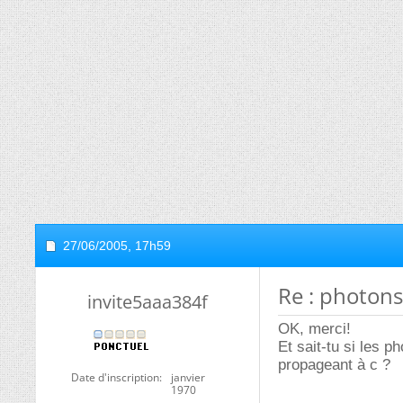
27/06/2005,
17h59
Re : photon
invite5aaa384f
OK, merci!
Et sait-tu si les p
propageant à c ?
Date d'inscription
janvier
1970