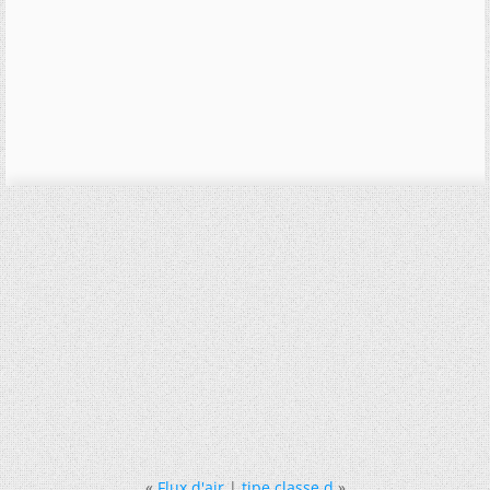
«
Flux d'air
|
tipe classe d
»