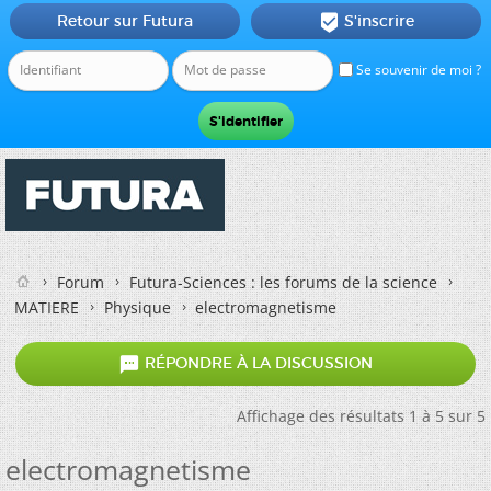
Retour sur Futura
S'inscrire

Se souvenir de moi ?
Forum
Futura-Sciences : les forums de la science
MATIERE
Physique
electromagnetisme

RÉPONDRE À LA DISCUSSION
Affichage des résultats 1 à 5 sur 5
electromagnetisme