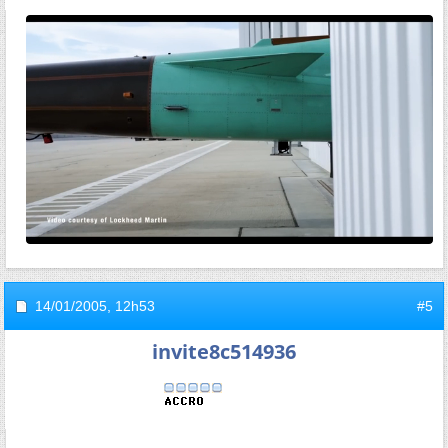
14/01/2005,
12h53
#5
invite8c514936