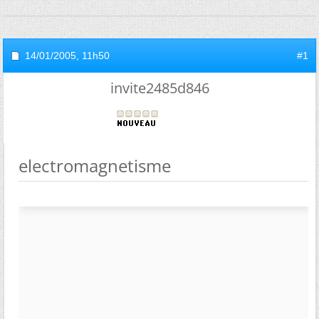
14/01/2005,
11h50
#1
invite2485d846
electromagnetisme