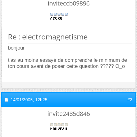
inviteccb09896
Re : electromagnetisme
bonjour
t'as au moins essayé de comprendre le minimum de
ton cours avant de poser cette question ????? O_o
14/01/2005,
12h25
#3
invite2485d846