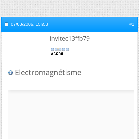
07/03/2006,
15h53
#1
invitec13ffb79
Electromagnétisme