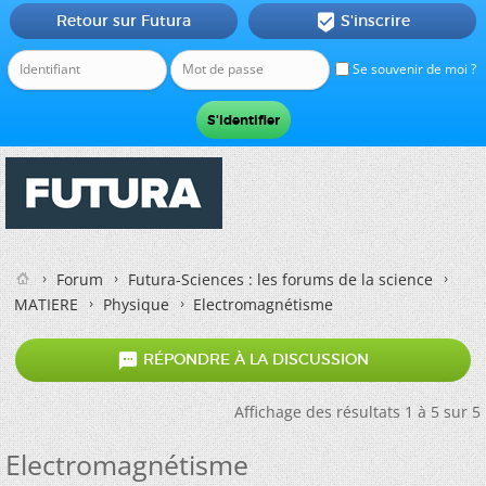
Retour sur Futura
S'inscrire

Se souvenir de moi ?
Forum
Futura-Sciences : les forums de la science
MATIERE
Physique
Electromagnétisme

RÉPONDRE À LA DISCUSSION
Affichage des résultats 1 à 5 sur 5
Electromagnétisme