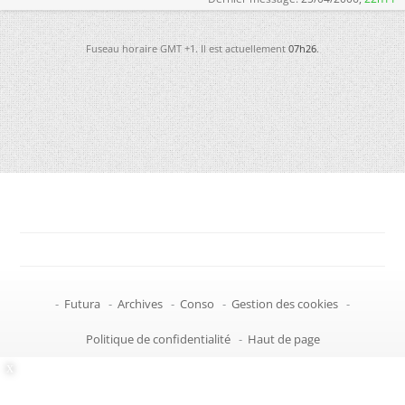
Fuseau horaire GMT +1. Il est actuellement
07h26
.
-
Futura
-
Archives
-
Conso
-
Gestion des cookies
-
Politique de confidentialité
-
Haut de page