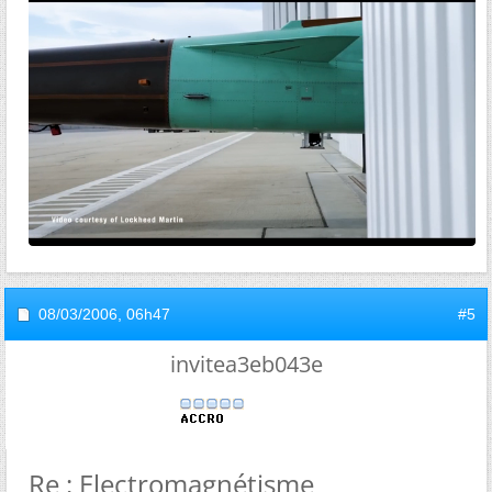
08/03/2006,
06h47
#5
invitea3eb043e
Re : Electromagnétisme