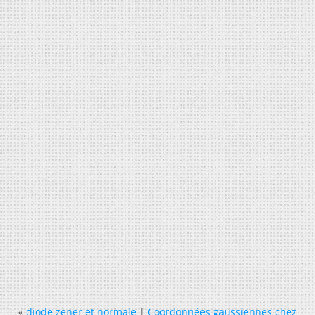
«
diode zener et normale
|
Coordonnées gaussiennes chez