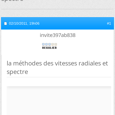
02/10/2011,
19h06
#1
invite397ab838
la méthodes des vitesses radiales et
spectre