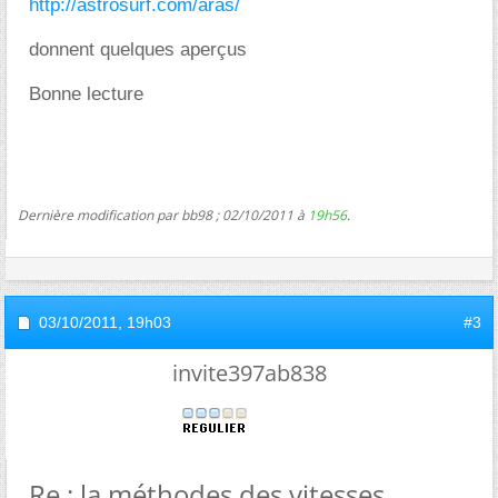
http://astrosurf.com/aras/
donnent quelques aperçus
Bonne lecture
Dernière modification par bb98 ; 02/10/2011 à
19h56
.
03/10/2011,
19h03
#3
invite397ab838
Re : la méthodes des vitesses