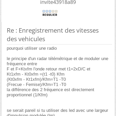
invite43918a89
Re : Enregistrement des vitesses
des vehicules
pourquoi utiliser une radio
le principe d'un radar télémétrique et de moduler une
fréquence entre
F et F+Ktxfm l'onde retour met t1=2xD/C et
Kt1xfm - Kt0xfm =(t1 -t0) Kfm
(Kt0xfm - Kt1xfm)/Kfm=T1 -T0
(Frecue - Femise)/Kfm=T1 -T0
la différence des 2 fréquence est directement
proportionnel (1/Kfm)
se serait pareil si tu utiliser des led avec une largeur
d'impulsion modulée (lm)