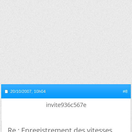
20/10/2007,
10h04
#8
invite936c567e
Re : Enregistrement des vitesses