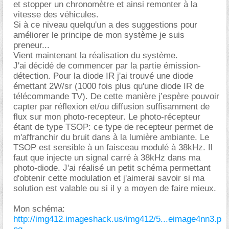
et stopper un chronomètre et ainsi remonter à la
vitesse des véhicules.
Si à ce niveau quelqu'un a des suggestions pour
améliorer le principe de mon système je suis
preneur...
Vient maintenant la réalisation du système.
J'ai décidé de commencer par la partie émission-
détection. Pour la diode IR j'ai trouvé une diode
émettant 2W/sr (1000 fois plus qu'une diode IR de
télécommande TV). De cette manière j’espère pouvoir
capter par réflexion et/ou diffusion suffisamment de
flux sur mon photo-recepteur. Le photo-récepteur
étant de type TSOP: ce type de recepteur permet de
m'affranchir du bruit dans à la lumière ambiante. Le
TSOP est sensible à un faisceau modulé à 38kHz. Il
faut que injecte un signal carré à 38kHz dans ma
photo-diode. J'ai réalisé un petit schéma permettant
d'obtenir cette modulation et j'aimerai savoir si ma
solution est valable ou si il y a moyen de faire mieux.
Mon schéma:
http://img412.imageshack.us/img412/5...eimage4nn3.p