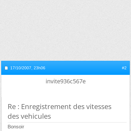
17/10/2007,
23h06
#2
invite936c567e
Re : Enregistrement des vitesses
des vehicules
Bonsoir