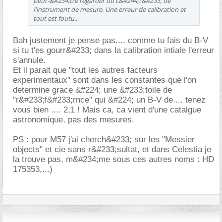
peut-&#234;tre regarder du c&#244;t&#233; de
l'instrument de mesure. Une erreur de calibration et
tout est foutu..
Bah justement je pense pas.... comme tu fais du B-V
si tu t'es gourr&#233; dans la calibration intiale l'erreur
s'annule.
Et il parait que "tout les autres facteurs
experimentaux" sont dans les constantes que l'on
determine grace &#224; une &#233;toile de
"r&#233;f&#233;rnce" qui &#224; un B-V de.... tenez
vous bien .... 2,1 ! Mais ca, ca vient d'une catalgue
astronomique, pas des mesures.
PS : pour M57 j'ai cherch&#233; sur les "Messier
objects" et cie sans r&#233;sultat, et dans Celestia je
la trouve pas, m&#234;me sous ces autres noms : HD
175353,...)