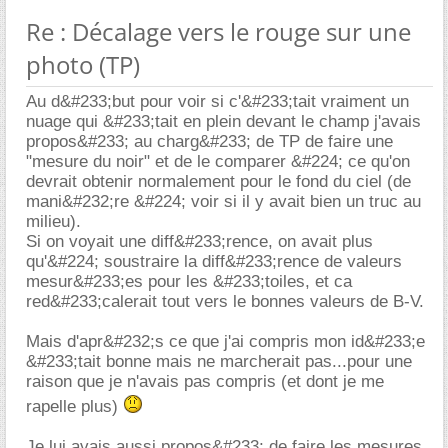
Re : Décalage vers le rouge sur une
photo (TP)
Au d&#233;but pour voir si c'&#233;tait vraiment un
nuage qui &#233;tait en plein devant le champ j'avais
propos&#233; au charg&#233; de TP de faire une
"mesure du noir" et de le comparer &#224; ce qu'on
devrait obtenir normalement pour le fond du ciel (de
mani&#232;re &#224; voir si il y avait bien un truc au
milieu).
Si on voyait une diff&#233;rence, on avait plus
qu'&#224; soustraire la diff&#233;rence de valeurs
mesur&#233;es pour les &#233;toiles, et ca
red&#233;calerait tout vers le bonnes valeurs de B-V.
Mais d'apr&#232;s ce que j'ai compris mon id&#233;e
&#233;tait bonne mais ne marcherait pas...pour une
raison que je n'avais pas compris (et dont je me
rapelle plus)
Je lui avais aussi propos&#233; de faire les mesures