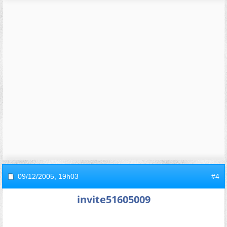
09/12/2005,
19h03
#4
invite51605009