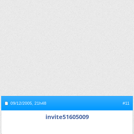
09/12/2005,
21h48
#11
invite51605009