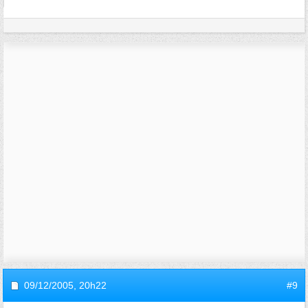
09/12/2005,
20h22
#9