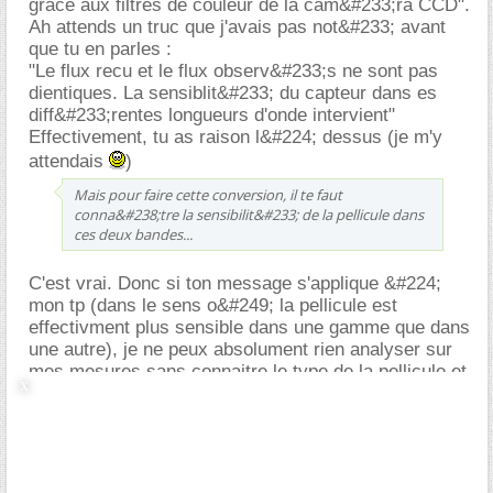
grace aux filtres de couleur de la cam&#233;ra CCD".
Ah attends un truc que j'avais pas not&#233; avant
que tu en parles :
"Le flux recu et le flux observ&#233;s ne sont pas
dientiques. La sensiblit&#233; du capteur dans es
diff&#233;rentes longueurs d'onde intervient"
Effectivement, tu as raison l&#224; dessus (je m'y
attendais
)
Mais pour faire cette conversion, il te faut
conna&#238;tre la sensibilit&#233; de la pellicule dans
ces deux bandes...
C'est vrai. Donc si ton message s'applique &#224;
mon tp (dans le sens o&#249; la pellicule est
effectivment plus sensible dans une gamme que dans
une autre), je ne peux absolument rien analyser sur
mes mesures sans connaitre le type de la pellicule et
ses sp&#233;cificit&#233;s ?
[Juste pour savoir, sans cette histoire de pellicule,
mon raisonnement tenait la route ? Il est faisable
&#224; partir des magnitudes apparentes et non des