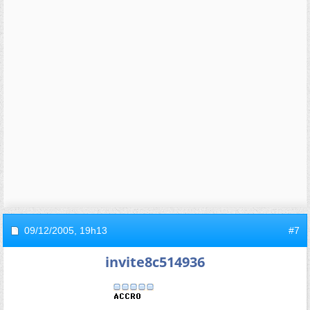
09/12/2005,
19h13
#7
invite8c514936