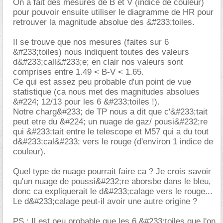
On a fait des mesures de B et V (indice de couleur)
pour pouvoir ensuite utiliser le diagramme de HR pour
retrouver la magnitude absolue des &#233;toiles.
Il se trouve que nos mesures (faites sur 6
&#233;toiles) nous indiquent toutes des valeurs
d&#233;call&#233;e; en clair nos valeurs sont
comprises entre 1.49 < B-V < 1.65.
Ce qui est assez peu probable d'un point de vue
statistique (ca nous met des magnitudes absolues
&#224; 12/13 pour les 6 &#233;toiles !).
Notre charg&#233; de TP nous a dit que c'&#233;tait
peut etre du &#224; un nuage de gaz/ pousi&#232;re
qui &#233;tait entre le telescope et M57 qui a du tout
d&#233;cal&#233; vers le rouge (d'environ 1 indice de
couleur).
Quel type de nuage pourrait faire ca ? Je crois savoir
qu'un nuage de poussi&#232;re aborsbe dans le bleu,
donc ca expliquerait le d&#233;calage vers le rouge...
Le d&#233;calage peut-il avoir une autre origine ?
PS : Il est peu probable que les 6 &#233;toiles que l'on