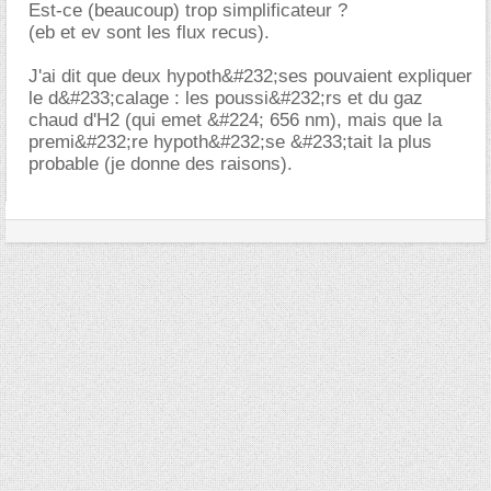
Est-ce (beaucoup) trop simplificateur ?
(eb et ev sont les flux recus).
J'ai dit que deux hypoth&#232;ses pouvaient expliquer
le d&#233;calage : les poussi&#232;rs et du gaz
chaud d'H2 (qui emet &#224; 656 nm), mais que la
premi&#232;re hypoth&#232;se &#233;tait la plus
probable (je donne des raisons).