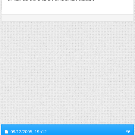
09/12/2005,
19h12
#6