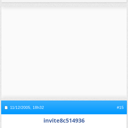
11/12/2005,
18h32
#15
invite8c514936