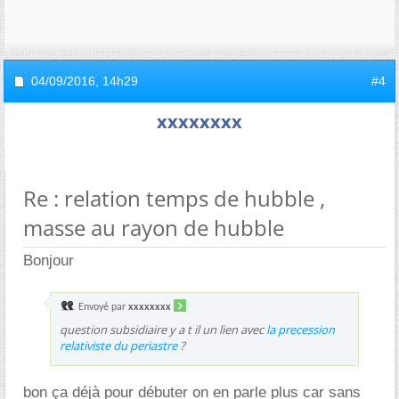
04/09/2016,
14h29
#4
xxxxxxxx
Re : relation temps de hubble ,
masse au rayon de hubble
Bonjour
Envoyé par
xxxxxxxx
question subsidiaire y a t il un lien avec
la precession
relativiste du periastre
?
bon ça déjà pour débuter on en parle plus car sans