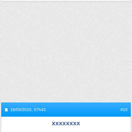
18/09/2016,
07h43
#10
xxxxxxxx