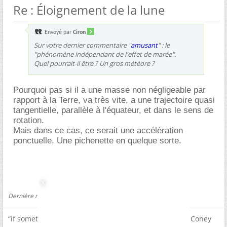
Re : Éloignement de la lune
Envoyé par
Ciron
Sur votre dernier commentaire "
amusant
" : le
"phénomène indépendant de l'effet de marée".
Quel pourrait-il être ? Un gros météore ?
Pourquoi pas si il a une masse non négligeable par
rapport à la Terre, va très vite, a une trajectoire quasi
tangentielle, parallèle à l'équateur, et dans le sens de
rotation.
Mais dans ce cas, ce serait une accélération
ponctuelle. Une pichenette en quelque sorte.
Dernière modification par Pfhoryan ; 17/09/2012 à
23h58
.
“if something happened it’s probably possible.” Peter Coney