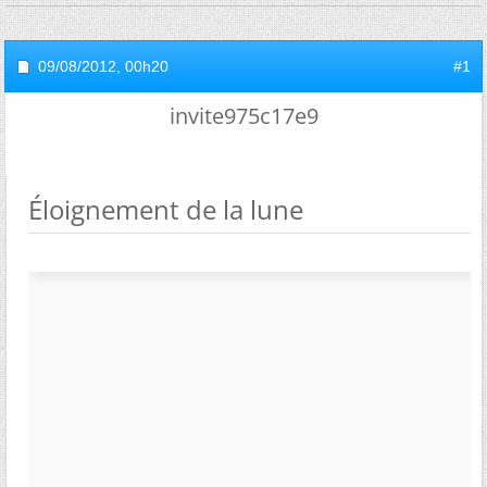
09/08/2012,
00h20
#1
invite975c17e9
Éloignement de la lune