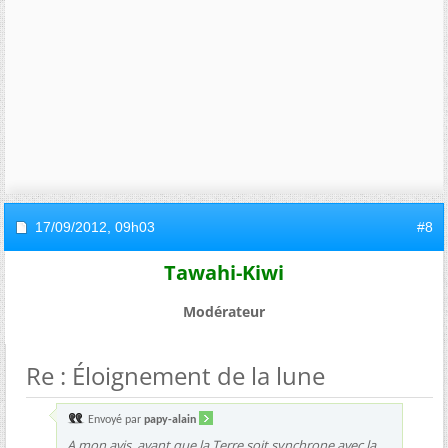
17/09/2012,
09h03
#8
Tawahi-Kiwi
Modérateur
Re : Éloignement de la lune
Envoyé par
papy-alain
A mon avis, avant que la Terre soit synchrone avec la