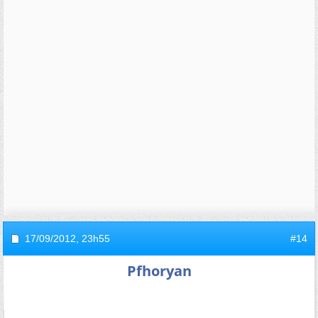
17/09/2012,
23h55
#14
Pfhoryan