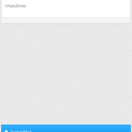
1max2mov
Aujourd'hui