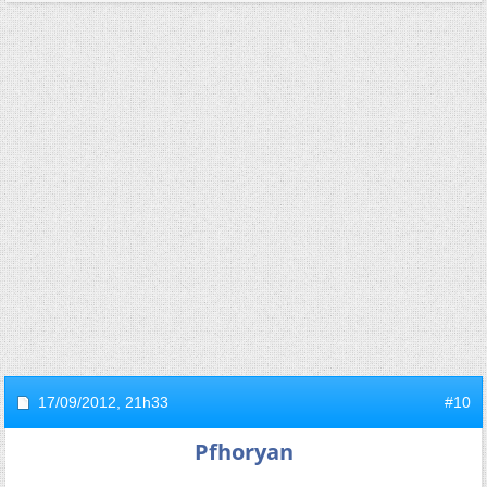
17/09/2012,
21h33
#10
Pfhoryan