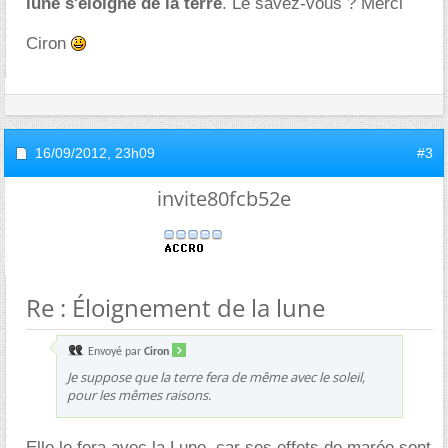
lune s'éloigne de la terre
. Le savez-vous ? Merci
Ciron
16/09/2012,
23h09
#3
invite80fcb52e
Re : Éloignement de la lune
Envoyé par
Ciron
Je suppose que la terre fera de même avec le soleil,
pour les mêmes raisons.
Elle le fera avec la Lune, car ses effets de marée sont