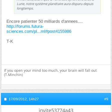
Lune, notre système planétaire aura disparu depuis
longtemps.
Encore patienter 50 milliards d'annees....
http://forums.futura-
sciences.com/pl...ml#post4155986
T-K
If you open your mind too much, your brain will fall out
(T.Minchin)
17/09/2012,
14h27
#9
invite53774a43