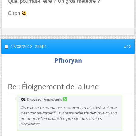
Quel pourrait-il être ? Un gros météore ?
Ciron
17/09/2012,
23h51
#13
Pfhoryan
Re : Éloignement de la lune
Envoyé par
Amanuensis
On voit cette erreur assez souvent, mais c'est vrai que
c'est contre-intuitif. La vitesse orbitale
diminue
quand
on "monte" en orbite (en prenant des orbites
circulaires).