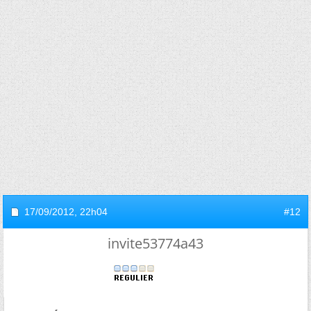
17/09/2012,
22h04
#12
invite53774a43