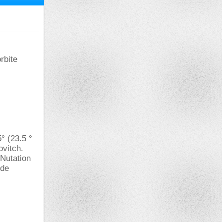
rbite
5° (23.5 °
ovitch.
 Nutation
 de