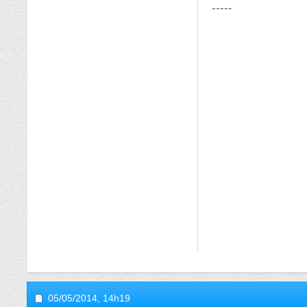
-----
05/05/2014,
14h19