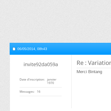
06/05/2014,
08h43
Re : Variatio
invite92da059a
Merci Bintang
Date d'inscription
janvier
1970
Messages
16