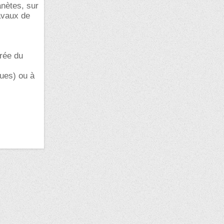
lanètes, sur
avaux de
urée du
ques) ou à