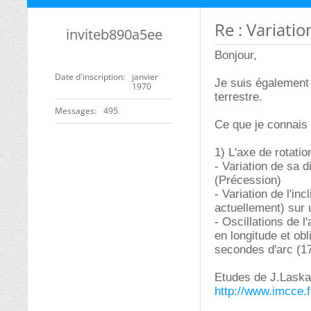
Re : Variatio
inviteb890a5ee
Bonjour,
Date d'inscription
janvier
Je suis également i
1970
terrestre.
Messages
495
Ce que je connais
1) L'axe de rotatio
- Variation de sa d
(Précession)
- Variation de l'inc
actuellement) sur 
- Oscillations de 
en longitude et obl
secondes d'arc (17
Etudes de J.Laska
http://www.imcce.f