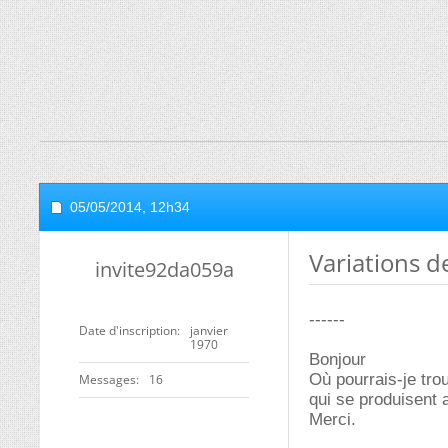
05/05/2014,
12h34
Variations de
invite92da059a
------
Date d'inscription
janvier
1970
Bonjour
Où pourrais-je trou
Messages
16
qui se produisent
Merci.