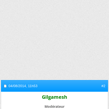
04/08/2014,
11h53
#2
Gilgamesh
Modérateur