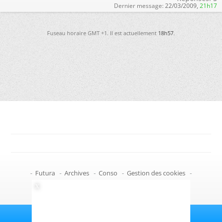
Dernier message:
22/03/2009,
21h17
Fuseau horaire GMT +1. Il est actuellement
18h57
.
-
Futura
-
Archives
-
Conso
-
Gestion des cookies
-
Politique de confidentialité
-
Haut de page