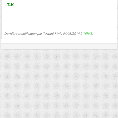
T-K
Dernière modification par Tawahi-Kiwi ; 04/08/2014 à
15h43
.