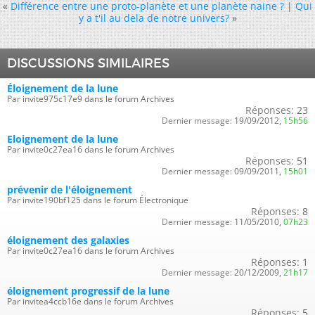
«
Différence entre une proto-planète et une planète naine ?
|
Qui
y a t'il au dela de notre univers?
»
DISCUSSIONS SIMILAIRES
Éloignement de la lune
Par invite975c17e9 dans le forum Archives
Réponses:
23
Dernier message:
19/09/2012,
15h56
Eloignement de la lune
Par invite0c27ea16 dans le forum Archives
Réponses:
51
Dernier message:
09/09/2011,
15h01
prévenir de l'éloignement
Par invite190bf125 dans le forum Électronique
Réponses:
8
Dernier message:
11/05/2010,
07h23
éloignement des galaxies
Par invite0c27ea16 dans le forum Archives
Réponses:
1
Dernier message:
20/12/2009,
21h17
éloignement progressif de la lune
Par invitea4ccb16e dans le forum Archives
Réponses:
5