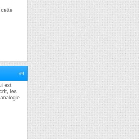
 cette
#4
ui est
rit, les
 analogie