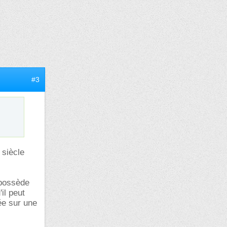
#3
 siècle
 possède
il peut
ée sur une