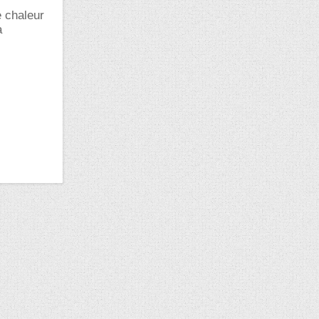
e chaleur
a