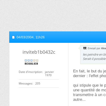
04/03/2004,
11h26
Envoyé par
Ale
inviteb1b0432c
les peindre en bla
Serait-il possibl
En fait, le but du 
Date d'inscription
janvier
1970
dernier : l'effet ph
Messages
205
qui stipule que le
une quantité de mo
transmettre à un c
autre...