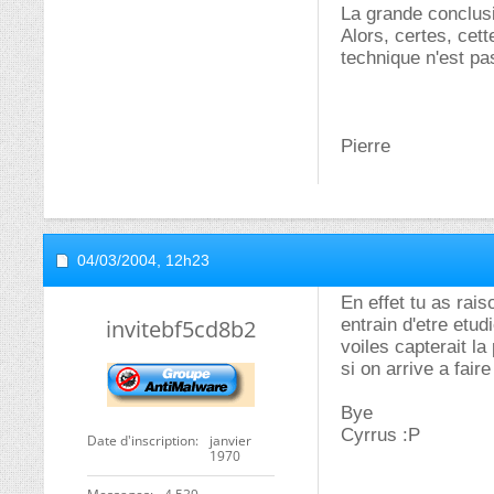
La grande conclus
Alors, certes, cett
technique n'est pa
Pierre
04/03/2004,
12h23
En effet tu as rais
invitebf5cd8b2
entrain d'etre etudi
voiles capterait l
si on arrive a fair
Bye
Cyrrus :P
Date d'inscription
janvier
1970