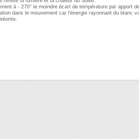
 reflète la lumière et la chaleur du Soleil.
ment à - 270° le moindre écart de température par apport d
ation dans le mouvement car l'énergie rayonnant du blanc v
téorite.