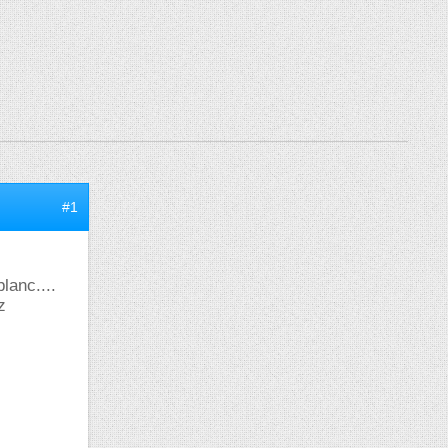
#1
lanc....
z