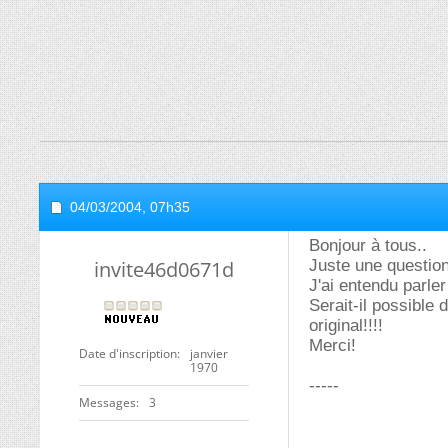
04/03/2004,
07h35
Bonjour à tous..
invite46d0671d
Juste une question
J'ai entendu parler
Serait-il possible 
original!!!!
Merci!
Date d'inscription
janvier
1970
-----
Messages
3