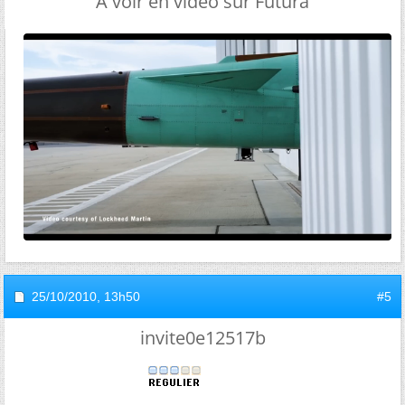
A voir en vidéo sur Futura
25/10/2010,
13h50
#5
invite0e12517b