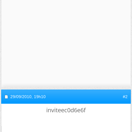
29/09/2010,
19h10
#2
inviteec0d6e6f