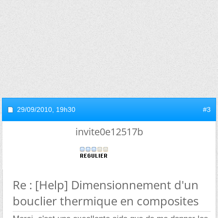
29/09/2010,
19h30
#3
invite0e12517b
Re : [Help] Dimensionnement d'un
bouclier thermique en composites