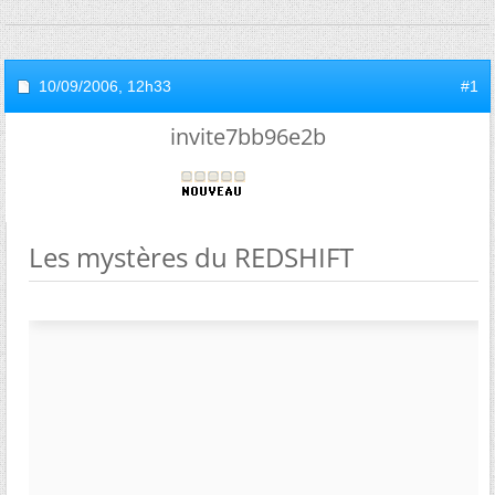
10/09/2006,
12h33
#1
invite7bb96e2b
Les mystères du REDSHIFT