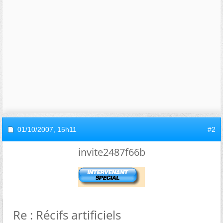
01/10/2007,
15h11
#2
invite2487f66b
Re : Récifs artificiels