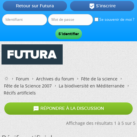
Retour sur Futura
S'inscrire

Se souvenir de moi ?
Forum
Archives du forum
Fête de la science
Fête de la Science 2007
La biodiversité en Méditerranée
Récifs artificiels

RÉPONDRE À LA DISCUSSION
Affichage des résultats 1 à 5 sur 5