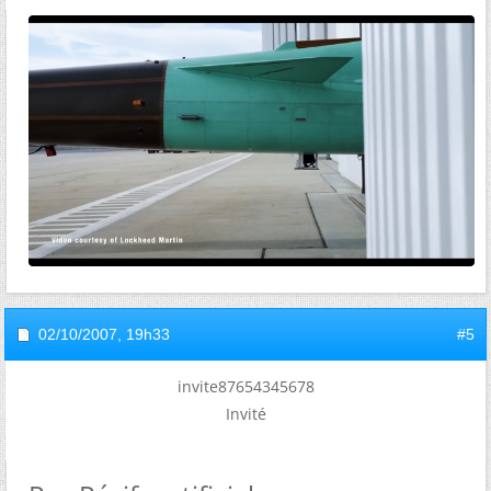
02/10/2007,
19h33
#5
invite87654345678
Invité